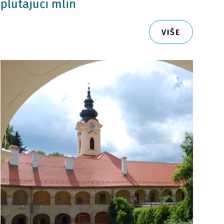
plutajući mlin
VIŠE