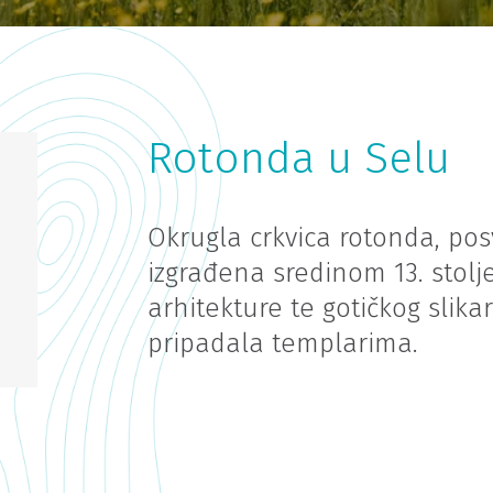
Rotonda u Selu
Okrugla crkvica rotonda, posve
izgrađena sredinom 13. stol
arhitekture te gotičkog slika
pripadala templarima