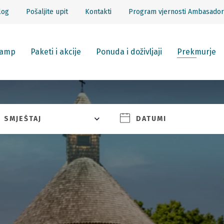
log
Pošaljite upit
Kontakti
Program vjernosti Ambasador
amp
Paketi i akcije
Ponuda i doživljaji
Prekmurje
SMJEŠTAJ
DATUMI