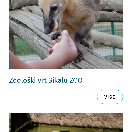
Zoološki vrt Sikalu ZOO
VIŠE