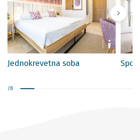
Jednokrevetna soba
Spoj
/
8