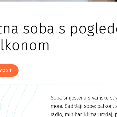
tna soba s pogle
alkonom
IVOST
Soba smještena s vanjske st
more. Sadržaji sobe: balkon, sa
radio, minibar, klima uređaj, p