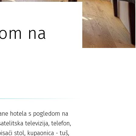
dom na
rane hotela s pogledom na
telitska televizija, telefon,
isaći stol, kupaonica - tuš,