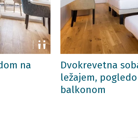
edom na
Dvokrevetna sob
ležajem, pogledo
balkonom