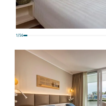
1
/
56