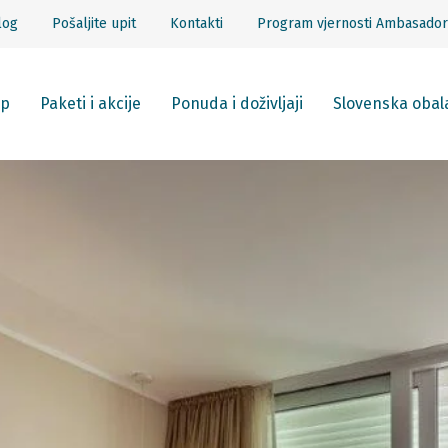
log
Pošaljite upit
Kontakti
Program vjernosti Ambasador
p
Paketi i akcije
Ponuda i doživljaji
Slovenska obal