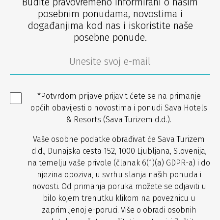
Budite pravovremeno informirani o našim
posebnim ponudama, novostima i
događanjima kod nas i iskoristite naše
posebne ponude.
*Potvrdom prijave prijavit ćete se na primanje
općih obavijesti o novostima i ponudi Sava Hotels
& Resorts (Sava Turizem d.d.).
Vaše osobne podatke obrađivat će Sava Turizem
d.d., Dunajska cesta 152, 1000 Ljubljana, Slovenija,
na temelju vaše privole (članak 6(1)(a) GDPR-a) i do
njezina opoziva, u svrhu slanja naših ponuda i
novosti. Od primanja poruka možete se odjaviti u
bilo kojem trenutku klikom na poveznicu u
zaprimljenoj e-poruci. Više o obradi osobnih