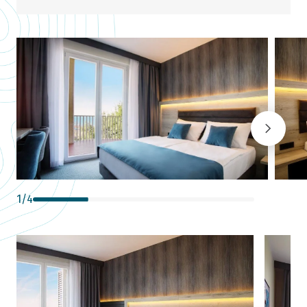
1
/
4