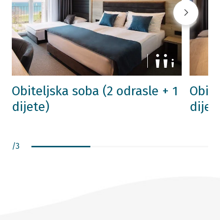
Obiteljska soba (2 odrasle + 1
Obite
dijete)
dijet
/
3