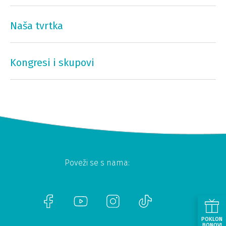
Naša tvrtka
Kongresi i skupovi
Poveži se s nama:
POKLON
BONOVI