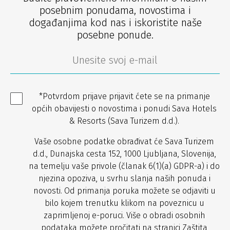
posebnim ponudama, novostima i
događanjima kod nas i iskoristite naše
posebne ponude.
*Potvrdom prijave prijavit ćete se na primanje
općih obavijesti o novostima i ponudi Sava Hotels
& Resorts (Sava Turizem d.d.).
Vaše osobne podatke obrađivat će Sava Turizem
d.d., Dunajska cesta 152, 1000 Ljubljana, Slovenija,
na temelju vaše privole (članak 6(1)(a) GDPR-a) i do
njezina opoziva, u svrhu slanja naših ponuda i
novosti. Od primanja poruka možete se odjaviti u
bilo kojem trenutku klikom na poveznicu u
zaprimljenoj e-poruci. Više o obradi osobnih
podataka možete pročitati na stranici
Zaštita