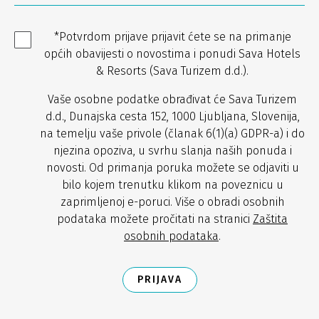
*Potvrdom prijave prijavit ćete se na primanje
općih obavijesti o novostima i ponudi Sava Hotels
& Resorts (Sava Turizem d.d.).
Vaše osobne podatke obrađivat će Sava Turizem
d.d., Dunajska cesta 152, 1000 Ljubljana, Slovenija,
na temelju vaše privole (članak 6(1)(a) GDPR-a) i do
njezina opoziva, u svrhu slanja naših ponuda i
novosti. Od primanja poruka možete se odjaviti u
bilo kojem trenutku klikom na poveznicu u
zaprimljenoj e-poruci. Više o obradi osobnih
podataka možete pročitati na stranici
Zaštita
osobnih podataka
.
PRIJAVA