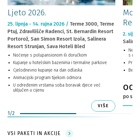
Ljeto 2026.
Mors
Reso
25. lipnja - 14. rujna 2026 /
Terme 3000, Terme
Ptuj, Zdravilišče Radenci, St. Bernardin Resort
2. siječ
Portorož, San Simon Resort Izola, Salinera
Saline
Resort Strunjan, Sava Hoteli Bled
Neogr
Noćenje s polupansionom ili doručkom
s mor
Kupanje u hotelskim bazenima i termalne parkove
Progra
Cjelodnevno kupanje na dan odlaska
Bespla
Animacijski program tijekom odmora
od 
U određenim vrstama soba boravak djece već
uključen u cijenu
po sobi
VIŠE
1
/
2
VSI PAKETI IN AKCIJE