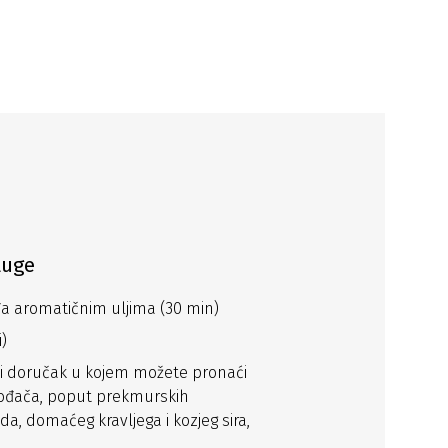
luge
a aromatičnim uljima (30 min)
)
i doručak u kojem možete pronaći
zvođača, poput prekmurskih
, domaćeg kravljega i kozjeg sira,