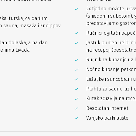
2x tjedno možete uži
(srijedom i subotom), 
ska, turska, caldarium,
predstavljamo gastro
um sauna, masaža i Kneippov
Ručnici, ogrtač i papuč
dan dolaska, a na dan
Jastuk punjen heljdin
azenima Livada
na recepciji (besplatno
Ručnik za kupanje uz 
Noćno kupanje petkom
Ležaljke i suncobrani 
Plahta za saunu uz ho
Kutak zdravlja na recep
Besplatan internet
Vanjsko parkiralište