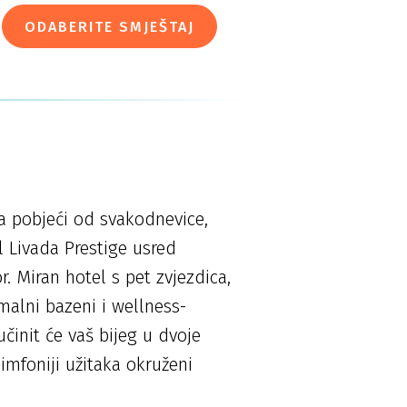
ODABERITE SMJEŠTAJ
a pobjeći od svakodnevice,
l Livada Prestige usred
r. Miran hotel s pet zvjezdica,
malni bazeni i wellness-
činit će vaš bijeg u dvoje
imfoniji užitaka okruženi