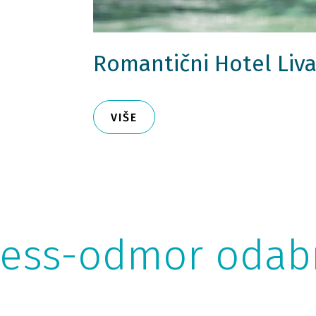
Romantični Hotel Liva
VIŠE
ness-odmor odabr