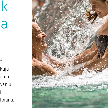
ak
da
et
ekuju
om i
ivanju
j
torana.