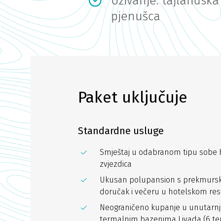
Uživanje: tajlandsk
pjenušca
Paket uključuje
Standardne usluge
Smještaj u odabranom tipu sobe H
zvjezdica
Ukusan polupansion s prekmurskim
doručak i večeru u hotelskom res
Neograničeno kupanje u unutarnji
termalnim bazenima Livada (6 ter