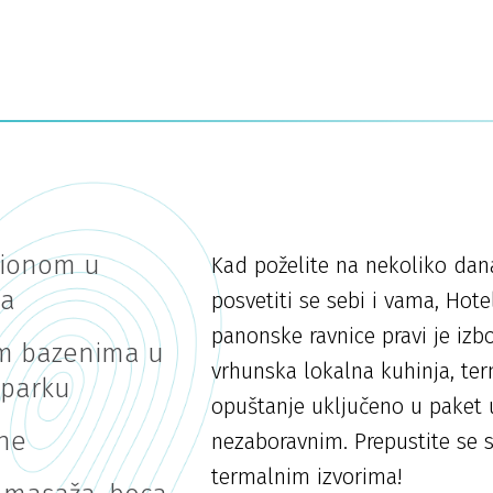
sionom u
Kad poželite na nekoliko dan
ca
posvetiti se sebi i vama, Hote
panonske ravnice pravi je izbo
im bazenima u
vrhunska lokalna kuhinja, ter
 parku
opuštanje uključeno u paket u
une
nezaboravnim. Prepustite se s
termalnim izvorima!