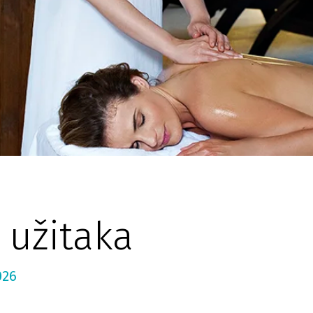
 užitaka
026