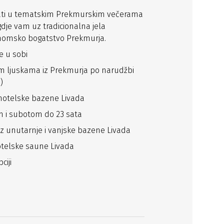
vati u tematskim Prekmurskim večerama
gdje vam uz tradicionalna jela
nomsko bogatstvo Prekmurja.
e u sobi
im ljuskama iz Prekmurja po narudžbi
)
hotelske bazene Livada
 i subotom do 23 sata
uz unutarnje i vanjske bazene Livada
telske saune Livada
ciji