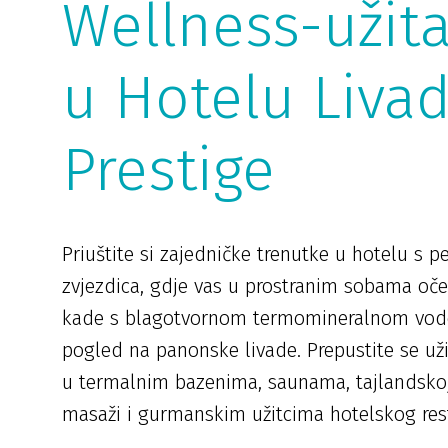
Wellness-užit
u Hotelu Liva
Prestige
Priuštite si zajedničke trenutke u hotelu s p
zvjezdica, gdje vas u prostranim sobama oč
kade s blagotvornom termomineralnom vod
pogled na panonske livade. Prepustite se už
u termalnim bazenima, saunama, tajlandsko
masaži i gurmanskim užitcima hotelskog res