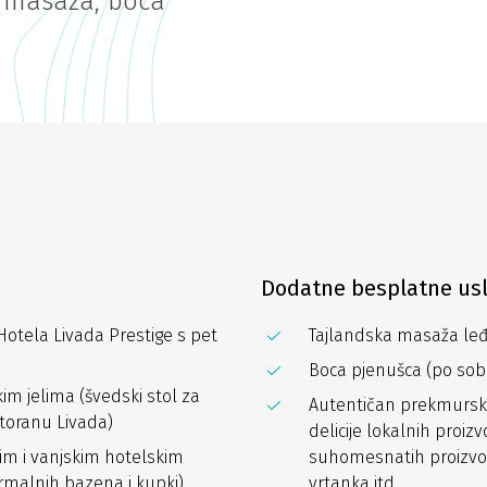
a masaža, boca
Dodatne besplatne us
otela Livada Prestige s pet
Tajlandska masaža leđ
Boca pjenušca (po sobi
 jelima (švedski stol za
Autentičan prekmursk
toranu Livada)
delicije lokalnih proi
m i vanjskim hotelskim
suhomesnatih proizvoda
malnih bazena i kupki)
vrtanka itd.