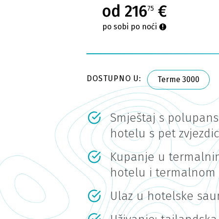
od 216
€
75
po sobi po noći
DOSTUPNO U:
Terme 3000
Smještaj s polupan
hotelu s pet zvjezdi
Kupanje u termaln
hotelu i termalnom
Ulaz u hotelske sa