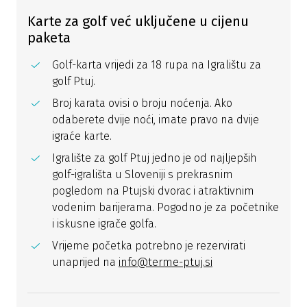
Karte za golf već uključene u cijenu
paketa
Golf-karta vrijedi za 18 rupa na Igralištu za
golf Ptuj.
Broj karata ovisi o broju noćenja. Ako
odaberete dvije noći, imate pravo na dvije
igraće karte.
Igralište za golf Ptuj jedno je od najljepših
golf-igrališta u Sloveniji s prekrasnim
pogledom na Ptujski dvorac i atraktivnim
vodenim barijerama. Pogodno je za početnike
i iskusne igrače golfa.
Vrijeme početka potrebno je rezervirati
unaprijed na
info@terme-ptuj.si