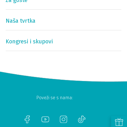
Za goste
Naša tvrtka
Kongresi i skupovi
Poveži se s nama: