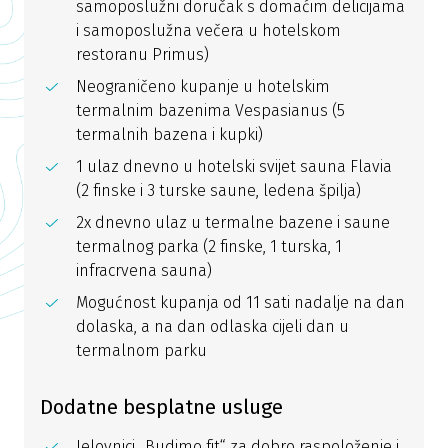
samoposlužni doručak s domaćim delicijama
i samoposlužna večera u hotelskom
restoranu Primus)
Neograničeno kupanje u hotelskim
termalnim bazenima Vespasianus (5
termalnih bazena i kupki)
1 ulaz dnevno u hotelski svijet sauna Flavia
(2 finske i 3 turske saune, ledena špilja)
2x dnevno ulaz u termalne bazene i saune
termalnog parka (2 finske, 1 turska, 1
infracrvena sauna)
Mogućnost kupanja od 11 sati nadalje na dan
dolaska, a na dan odlaska cijeli dan u
termalnom parku
Dodatne besplatne usluge
Jelovnici „Budimo fit“ za dobro raspoloženje i