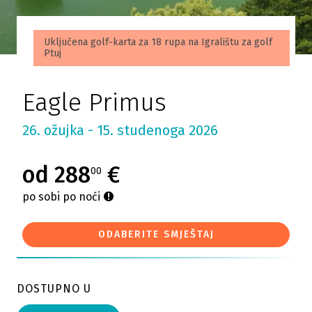
Uključena golf-karta za 18 rupa na Igralištu za golf
Ptuj
Eagle Primus
26. ožujka - 15. studenoga 2026
od 288
€
00
po sobi po noći
ODABERITE SMJEŠTAJ
DOSTUPNO U