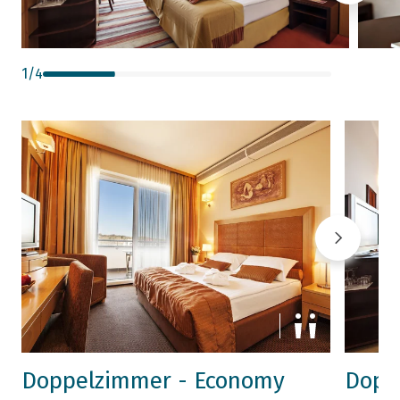
1
/
4
Doppelzimmer - Economy
Dopp