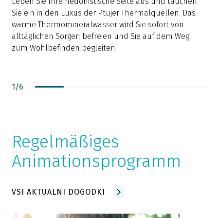
Leben Sie Ihre hedonistische Seite aus und tauchen
Sie ein in den Luxus der Ptujer Thermalquellen. Das
o
warme Thermomineralwasser wird Sie sofort von
G
alltäglichen Sorgen befreien und Sie auf dem Weg
zum Wohlbefinden begleiten.
1
/
6
Regelmäßiges
Animationsprogramm
VSI AKTUALNI DOGODKI