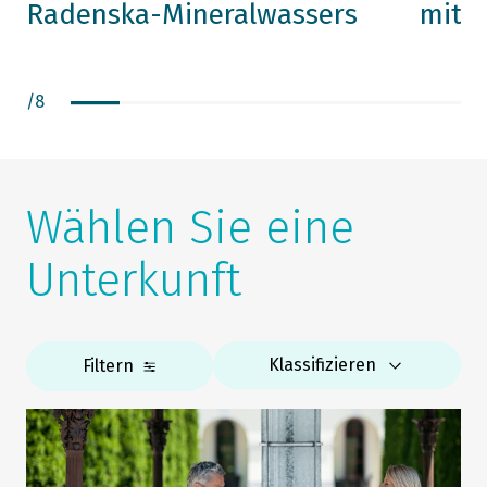
Radenska-Mineralwassers
mit S
/
8
Wählen Sie eine
Unterkunft
Klassifizieren
Filtern