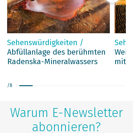
Sehenswürdigkeiten /
Sehe
Abfüllanlage des berühmten
Weink
Radenska-Mineralwassers
mit S
/
8
Warum E-Newsletter
abonnieren?