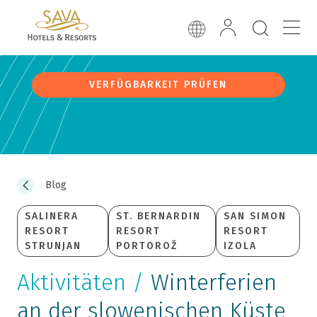
VERFÜGBARKEIT PRÜFEN
Blog
SALINERA
ST. BERNARDIN
SAN SIMON
RESORT
RESORT
RESORT
STRUNJAN
PORTOROŽ
IZOLA
Aktivitäten /
Winterferien
an der slowenischen Küste