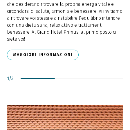
che desiderano ritrovare la propria energia vitale e
M
circondarsi di salute, armonia e benessere. Vi invitiamo
d
a ritrovare voi stessi e a ristabilire l’equilibrio interiore
p
con una dieta sana, relax attivo e trattamenti
S
benessere. Al Grand Hotel Primus, al primo posto ci
s
siete voi!
MAGGIORI INFORMAZIONI
1
/
3