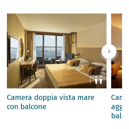
Camera doppia vista mare
Camer
con balcone
aggiu
balc