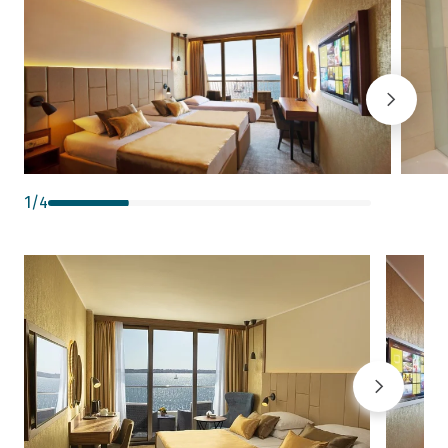
1
/
4