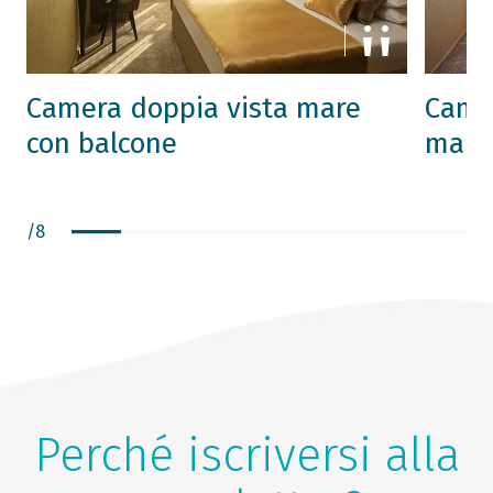
Camera doppia vista mare
Camer
con balcone
mare
/
8
Perché iscriversi alla