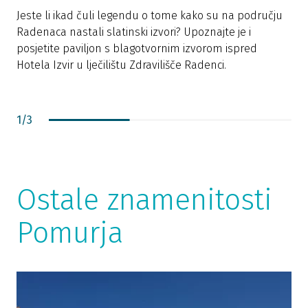
Jeste li ikad čuli legendu o tome kako su na području
N
Radenaca nastali slatinski izvori? Upoznajte je i
g
posjetite paviljon s blagotvornim izvorom ispred
č
Hotela Izvir u lječilištu Zdravilišče Radenci.
p
1
/
3
Ostale znamenitosti
Pomurja