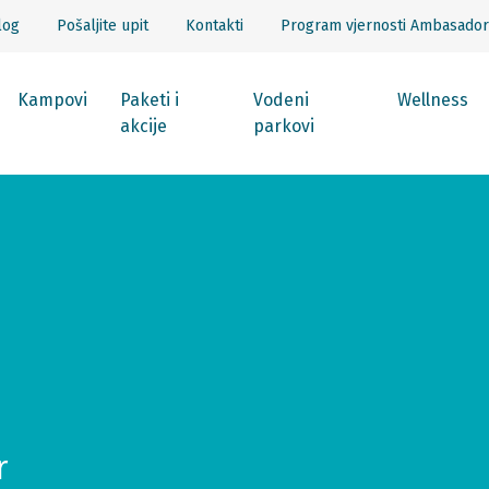
log
Pošaljite upit
Kontakti
Program vjernosti Ambasador
Kampovi
Paketi i
Vodeni
Wellness
akcije
parkovi
r