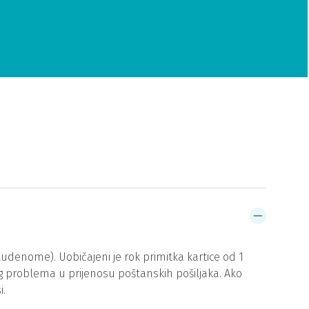
studenome). Uobičajeni je rok primitka kartice od 1
g problema u prijenosu poštanskih pošiljaka. Ako
i.