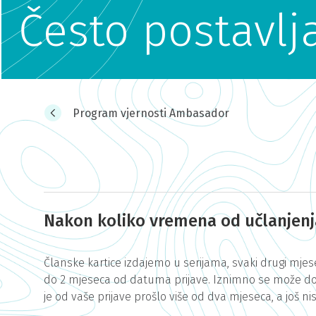
Često postavlj
Program vjernosti Ambasador
Nakon koliko vremena od učlanjen
Članske kartice izdajemo u serijama, svaki drugi mjesec
do 2 mjeseca od datuma prijave. Iznimno se može dogo
je od vaše prijave prošlo više od dva mjeseca, a još n