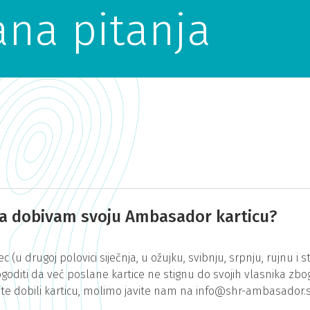
ana pitanja
ja dobivam svoju Ambasador karticu?
 (u drugoj polovici siječnja, u ožujku, svibnju, srpnju, rujnu i 
diti da već poslane kartice ne stignu do svojih vlasnika zbo
iste dobili karticu, molimo javite nam na info@shr-ambasador.s