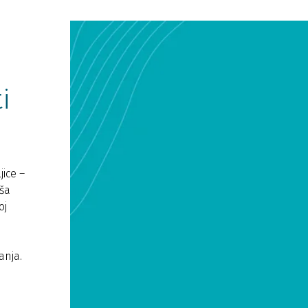
i
ice –
aša
oj
anja.