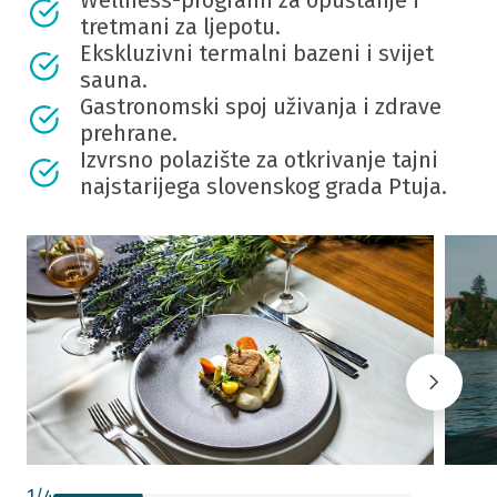
Wellness-programi za opuštanje i
tretmani za ljepotu.
Ekskluzivni termalni bazeni i svijet
sauna.
Gastronomski spoj uživanja i zdrave
prehrane.
Izvrsno polazište za otkrivanje tajni
najstarijega slovenskog grada Ptuja.
1
/
4