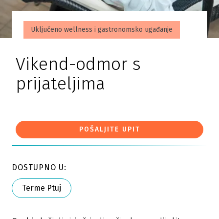
Uključeno wellness i gastronomsko ugađanje
Vikend-odmor s
prijateljima
POŠALJITE UPIT
DOSTUPNO U:
Terme Ptuj