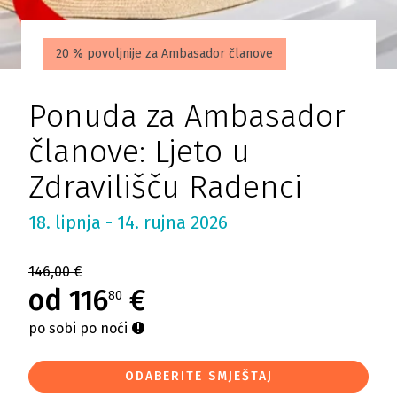
20 % povoljnije za Ambasador članove
Ponuda za Ambasador
članove: Ljeto u
Zdravilišču Radenci
18. lipnja - 14. rujna 2026
146,00 €
od 116
€
80
po sobi po noći
ODABERITE SMJEŠTAJ