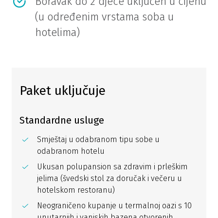
Boravak do 2 djece uključen u cijenu
(u određenim vrstama soba u
hotelima)
Paket uključuje
Standardne usluge
Smještaj u odabranom tipu sobe u
odabranom hotelu
Ukusan polupansion sa zdravim i prleškim
jelima (švedski stol za doručak i večeru u
hotelskom restoranu)
Neograničeno kupanje u termalnoj oazi s 10
unutarnjih i vanjskih bazena otvorenih