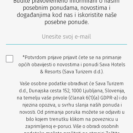
Budite pravovremeno informirani o našim
posebnim ponudama, novostima i
događanjima kod nas i iskoristite naše
posebne ponude.
*Potvrdom prijave prijavit ćete se na primanje
općih obavijesti o novostima i ponudi Sava Hotels
& Resorts (Sava Turizem d.d.).
Vaše osobne podatke obrađivat će Sava Turizem
d.d., Dunajska cesta 152, 1000 Ljubljana, Slovenija,
na temelju vaše privole (članak 6(1)(a) GDPR-a) i do
njezina opoziva, u svrhu slanja naših ponuda i
novosti. Od primanja poruka možete se odjaviti u
bilo kojem trenutku klikom na poveznicu u
zaprimljenoj e-poruci. Više o obradi osobnih