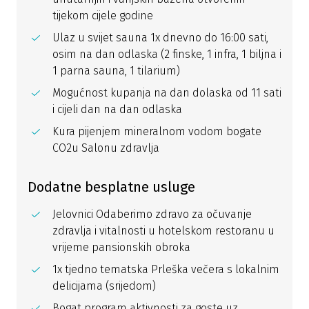
tijekom cijele godine
Ulaz u svijet sauna 1x dnevno do 16:00 sati,
osim na dan odlaska (2 finske, 1 infra, 1 biljna i
1 parna sauna, 1 tilarium)
Mogućnost kupanja na dan dolaska od 11 sati
i cijeli dan na dan odlaska
Kura pijenjem mineralnom vodom bogate
CO2u Salonu zdravlja
Dodatne besplatne usluge
Jelovnici Odaberimo zdravo za očuvanje
zdravlja i vitalnosti u hotelskom restoranu u
vrijeme pansionskih obroka
1x tjedno tematska Prleška večera s lokalnim
delicijama (srijedom)
Bogat program aktivnosti za goste uz