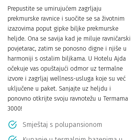
Prepustite se umirujućem zagrljaju
prekmurske ravnice i suočite se sa životnim
izazovima poput gipke biljke prekmurske
heljde. Ona se savija kad je miluje ravničarski
povjetarac, zatim se ponosno digne i njiše u
harmoniji s ostalim biljkama. U Hotelu Ajda
očekuje vas opuštajući odmor uz termalne
izvore i zagrljaj wellness-usluga koje su već
uključene u paket. Sanjajte uz heljdu i
ponovno otkrijte svoju ravnotežu u Termama
3000!
Smještaj s polupansionom
Kupanje u termalnim bazenima u