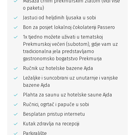
Masaža crnim prekmurskim zlatom (vidi Više
o paketu)
Jastuci od heljdinih ljusaka u sobi
Bon za posjet lokalnoj čokolateriji Passero
1x tjedno možete uživati u tematskoj
Prekmurskoj večeri (subotom), gdje vam uz
tradicionalna jela predstavljamo
gastronomsko bogatstvo Prekmurja
Ručnik uz hotelske bazene Ajda
Ležaljke i suncobrani uz unutarnje i vanjske
bazene Ajda
Plahta za saunu uz hotelske saune Ajda
Ručnici, ogrtač i papuče u sobi
Besplatan pristup internetu
Kutak zdravlja na recepciji
Parkiralište