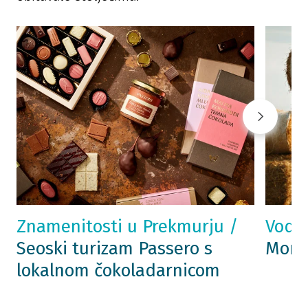
Znamenitosti u Prekmurju /
Vodič
Seoski turizam Passero s
Morav
lokalnom čokoladarnicom