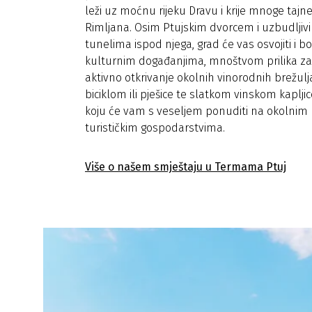
leži uz moćnu rijeku Dravu i krije mnoge tajn
Rimljana. Osim Ptujskim dvorcem i uzbudljiv
tunelima ispod njega, grad će vas osvojiti i b
kulturnim događanjima, mnoštvom prilika za
aktivno otkrivanje okolnih vinorodnih brežul
biciklom ili pješice te slatkom vinskom kaplj
koju će vam s veseljem ponuditi na okolnim
turističkim gospodarstvima.
Više o našem smještaju u Termama Ptuj