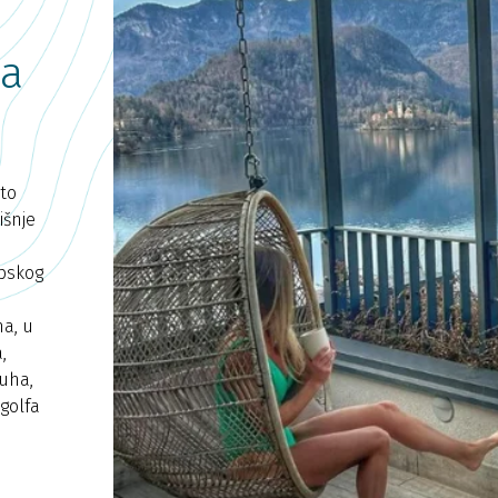
na
 to
išnje
u
lpskog
ma, u
,
duha,
 golfa