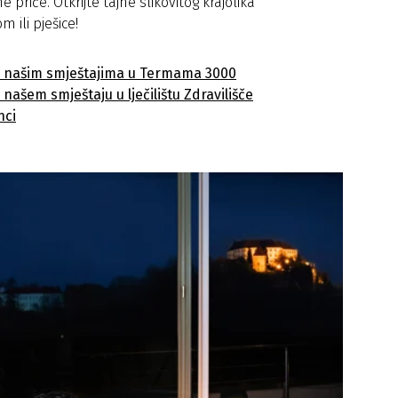
e priče. Otkrijte tajne slikovitog krajolika
om ili pješice!
o našim smještajima u Termama 3000
 našem smještaju u lječilištu Zdravilišče
nci