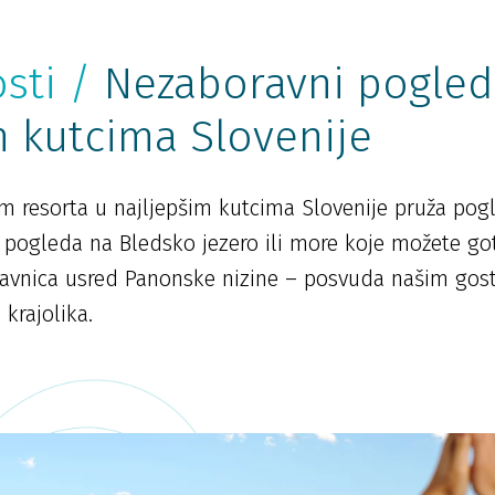
sti /
Nezaboravni pogled
m kutcima Slovenije
 resorta u najljepšim kutcima Slovenije pruža pogl
 pogleda na Bledsko jezero ili more koje možete go
ravnica usred Panonske nizine – posvuda našim go
krajolika.