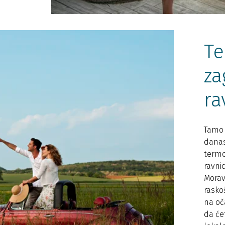
Te
za
ra
Tamo 
danas
termo
ravnic
Morav
rasko
na oč
da ćet