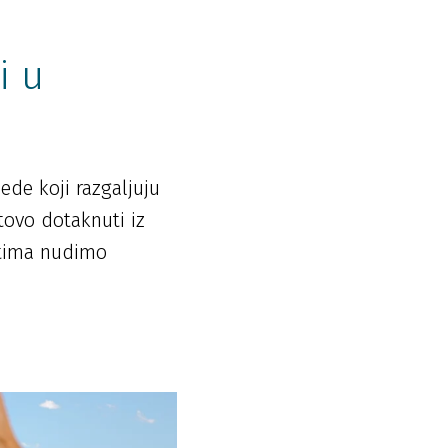
i u
ede koji razgaljuju
tovo dotaknuti iz
stima nudimo