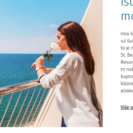
Is
m
Ima l
uz šu
to je
St. B
Resor
tri n
bujno
blizi
atrakc
Više 