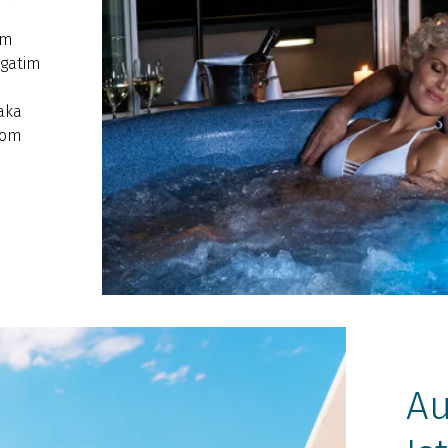
e
im
ogatim
jaka
icom
Au