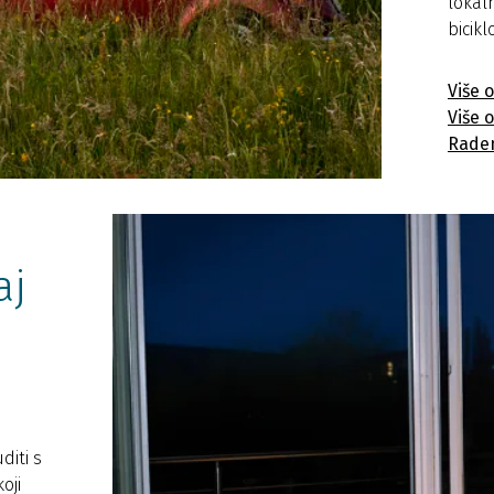
lokaln
bicikl
Više 
Više o
Rade
aj
diti s
oji