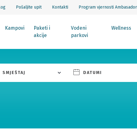
log
Pošaljite upit
Kontakti
Program vjernosti Ambasador
Kampovi
Paketi i
Vodeni
Wellness
akcije
parkovi
SMJEŠTAJ
DATUMI