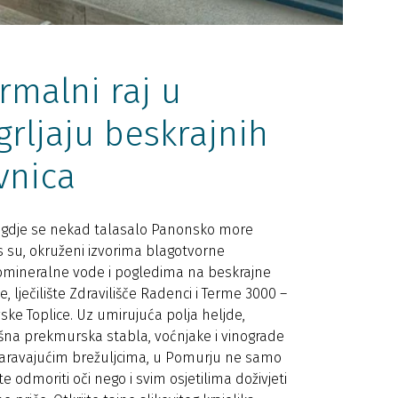
rmalni raj u
grljaju beskrajnih
vnica
gdje se nekad talasalo Panonsko more
 su, okruženi izvorima blagotvorne
mineralne vode i pogledima na beskrajne
e, lječilište Zdravilišče Radenci i Terme 3000 –
ske Toplice. Uz umirujuća polja heljde,
šna prekmurska stabla, voćnjake i vinograde
aravajućim brežuljcima, u Pomurju ne samo
e odmoriti oči nego i svim osjetilima doživjeti