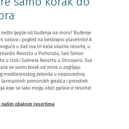
tre samo korak do
ora
i nešto ljepše od buđenja na moru? Buđenje
m valova i pogled na beskrajno plavetnilo! A
 moguće u baš sva tri naša obalna resorta, u
ernardin Resortu u Portorožu, San Simon
tu u Izoli i Salinera Resortu u Strunjanu. Sva
alaze se samo korak od mora u zagrljaju
g mediteranskog zelenila u neposrednoj
ni šarmantnih primorskih gradića i prirodnih
ija koje se lako mogu obići pješice iz resorta!
o našim obalnim resortima