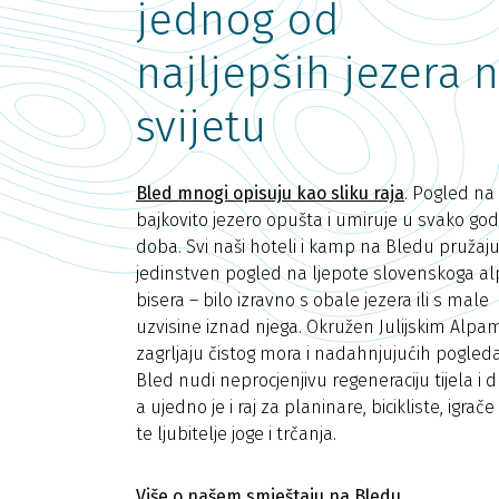
jednog od
najljepših jezera 
svijetu
Bled mnogi opisuju kao sliku raja
. Pogled na
bajkovito jezero opušta i umiruje u svako god
doba. Svi naši hoteli i kamp na Bledu pružaj
jedinstven pogled na ljepote slovenskoga a
bisera – bilo izravno s obale jezera ili s male
uzvisine iznad njega. Okružen Julijskim Alpa
zagrljaju čistog mora i nadahnjujućih pogleda
Bled nudi neprocjenjivu regeneraciju tijela i 
a ujedno je i raj za planinare, bicikliste, igrače
te ljubitelje joge i trčanja.
Više o našem smještaju na Bledu