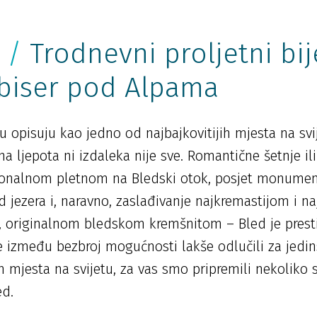
 /
Trodnevni proljetni bij
 biser pod Alpama
tu opisuju kao jedno od najbajkovitijih mjesta na svi
na ljepota ni izdaleka nije sve. Romantične šetnje il
icionalnom pletnom na Bledski otok, posjet monume
nad jezera i, naravno, zaslađivanje najkremastijom i 
 originalnom bledskom kremšnitom – Bled je prest
e između bezbroj mogućnosti lakše odlučili za jedin
 mjesta na svijetu, za vas smo pripremili nekoliko 
ed.