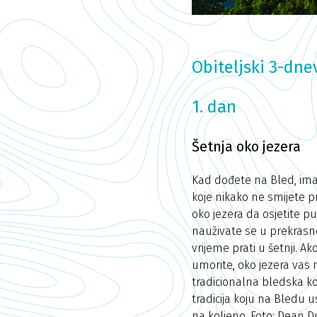
Obiteljski 3-dne
1. dan
Šetnja oko jezera
Kad dođete na Bled, ima
koje nikako ne smijete p
oko jezera da osjetite p
nauživate se u prekrasno
vrijeme prati u šetnji.
umorite, oko jezera vas 
tradicionalna bledska koč
tradicija koju na Bledu 
na koljeno. Foto: Dean 