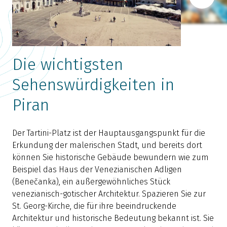
Die wichtigsten
Sehenswürdigkeiten in
P
Piran
F
S
M
Der Tartini-Platz ist der Hauptausgangspunkt für die
Erkundung der malerischen Stadt, und bereits dort
d
können Sie historische Gebäude bewundern wie zum
z
Beispiel das Haus der Venezianischen Adligen
T
(Benečanka), ein außergewöhnliches Stück
venezianisch-gotischer Architektur. Spazieren Sie zur
St. Georg-Kirche, die für ihre beeindruckende
Architektur und historische Bedeutung bekannt ist. Sie