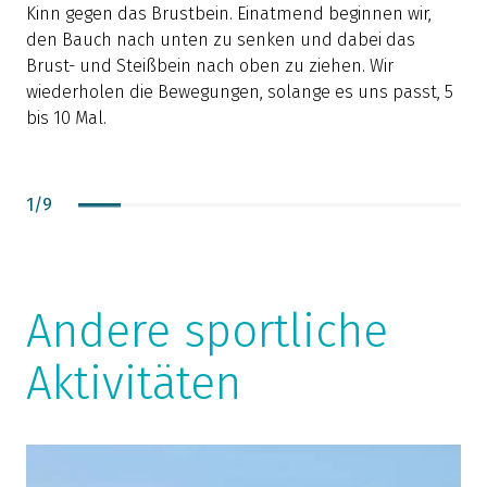
d
Kinn gegen das Brustbein. Einatmend beginnen wir,
G
den Bauch nach unten zu senken und dabei das
s
Brust- und Steißbein nach oben zu ziehen. Wir
R
wiederholen die Bewegungen, solange es uns passt, 5
B
bis 10 Mal.
B
e
1
/
9
d
d
l
Andere sportliche
Aktivitäten