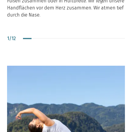
Füßen zusammen oder in Hüftbreite. Wir legen unsere
s
Handflächen vor dem Herz zusammen. Wir atmen tief
u
durch die Nase.
1
/
12