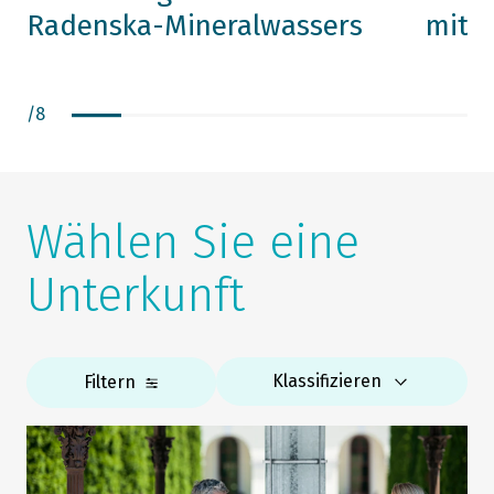
Radenska-Mineralwassers
mit S
/
8
Wählen Sie eine
Unterkunft
Klassifizieren
Filtern