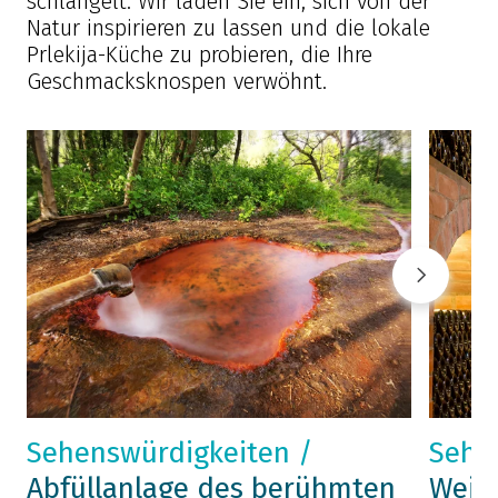
schlängelt. Wir laden Sie ein, sich von der
Natur inspirieren zu lassen und die lokale
Prlekija-Küche zu probieren, die Ihre
Geschmacksknospen verwöhnt.
Sehenswürdigkeiten /
Sehe
Abfüllanlage des berühmten
Weink