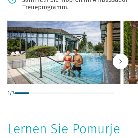
Treueprogramm.
1
/
7
Lernen Sie Pomurje