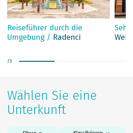
Reiseführer durch die
Sehe
Umgebung /
Radenci
Wein
/
3
Wählen Sie eine
Unterkunft
Klassifizieren