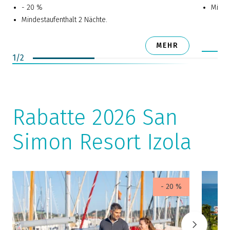
- 20 %
Mindes
Mindestaufenthalt 2 Nächte.
MEHR
1
/
2
Rabatte 2026 San
Simon Resort Izola
- 20 %