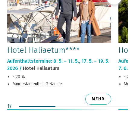
Hotel Haliaetum****
Hote
Aufenthaltstermine: 8. 5. – 11. 5., 17. 5. – 19. 5.
Aufentha
2026 /
Hotel Haliaetum
7. 6. – 
- 20 %
- 20 
Mindestaufenthalt 2 Nächte.
Mindes
MEHR
1
/