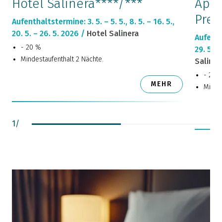
Hotel Salinera****/***
Appa
Pre
Aufenthaltstermine: 3. 5. – 5. 5., 8. 5. – 16. 5.,
20. 5. – 26. 5. 2026 /
Hotel Salinera
Aufentha
- 20 %
29. 5. –
Mindestaufenthalt 2 Nächte.
Saline
- 20 
MEHR
Mindes
1
/