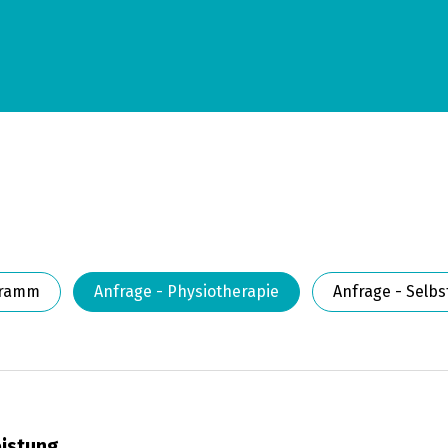
e
gramm
Anfrage - Physiotherapie
Anfrage - Selb
eistung