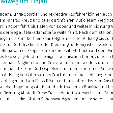
Radweg um Tinjan
indern, junge Sportler und rekreative Radfahrer können auc
m Fahrrad kreuz und quer durchfahren. Auf diesem Weg gibt 
t in Koper, fährt bis Hafen von Koper und weiter in Richtung 
 der Weg auf Makadamstraße weiterfährt. Nach dem steilen A
gen bis zum Dorf Barizoni. Folgt ein leichter Aufstieg bis zur Ki
 zum Dorf Hrvatini. Bei der Kreuzung für Jelarji ist ein weiter
ellstraße Triest-Koper. Für kürzere Zeit fährt man auf dem P
 des Radwegs geht durch einigen italienischen Dörfer, zuerst in
weiter nach Nogheredo und Crociata und dann wieder zurück n
 Kantinara bis zum Dorf Osp. Hier kann man eine kurze Paus
ein Aufstieg bei Gabrovica bei Črni kal und danach Abstieg zum
ks abbiegen und am Fluss Rižana entlang fahren bis zum Ans
man die Umgehungsstraße und fährt weiter zu Bonifika und b
n Richtung Altstadt. Diese Trasse dauert cca zwei bis drei S
, um sich die lokalen Sehenswürdigkeiten anzuschauen, ei
.