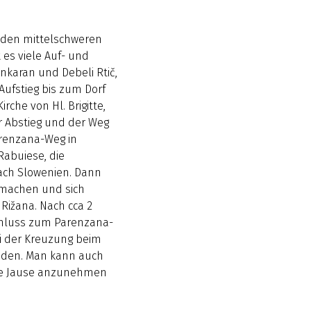
h den mittelschweren
es viele Auf- und
Ankaran und Debeli Rtič,
ufstieg bis zum Dorf
rche von Hl. Brigitte,
er Abstieg und der Weg
arenzana-Weg in
 Rabuiese, die
ach Slowenien. Dann
e machen und sich
 Rižana. Nach cca 2
chluss zum Parenzana-
ei der Kreuzung beim
tunden. Man kann auch
ne Jause anzunehmen