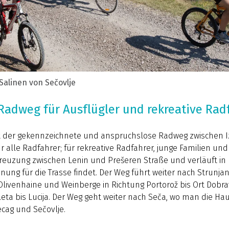
Salinen von Sečovlje
Radweg für Ausflügler und rekreative Rad
t der gekennzeichnete und anspruchslose Radweg zwischen Iz
ür alle Radfahrer; für rekreative Radfahrer, junge Familien un
r Kreuzung zwischen Lenin und Prešeren Straße und verläuft in
nung für die Trasse findet. Der Weg führt weiter nach Strunja
livenhaine und Weinberge in Richtung Portorož bis Ort Dobra
eta bis Lucija. Der Weg geht weiter nach Seča, wo man die H
ecag und Sečovlje.