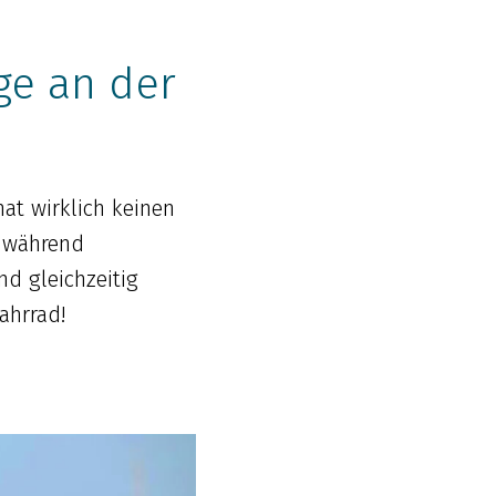
e an der
at wirklich keinen
h während
d gleichzeitig
ahrrad!