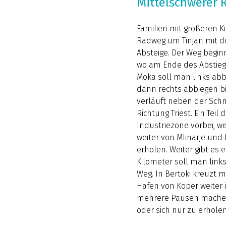
Mittelschwerer 
Familien mit größeren K
Radweg um Tinjan mit de
Absteige. Der Weg beginn
wo am Ende des Abstiegs
Moka soll man links abbie
dann rechts abbiegen bis
verläuft neben der Schn
Richtung Triest. Ein Teil
Industriezone vorbei, 
weiter von Mlinarje und
erholen. Weiter gibt es 
Kilometer soll man lin
Weg. In Bertoki kreuzt 
Hafen von Koper weiter i
mehrere Pausen machen
oder sich nur zu erholen