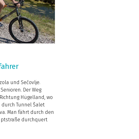
fahrer
ola und Sečovlje.
d Senioren. Der Weg
 Richtung Hügelland, wo
n durch Tunnel Šalet
va. Man fährt durch den
auptstraße durchquert