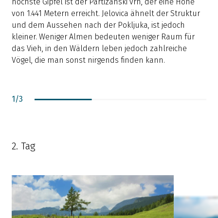
höchste Gipfel ist der Partizanski vrh, der eine Höhe
P
von 1.441 Metern erreicht. Jelovica ähnelt der Struktur
Z
und dem Aussehen nach der Pokljuka, ist jedoch
M
kleiner. Weniger Almen bedeuten weniger Raum für
v
das Vieh, in den Wäldern leben jedoch zahlreiche
L
Vögel, die man sonst nirgends finden kann.
b
j
1
/
3
2. Tag