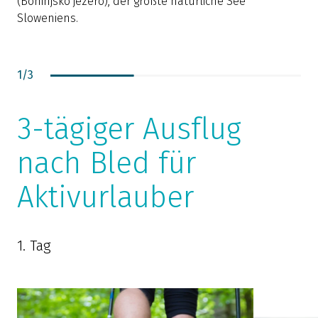
(Bohinjsko jezero), der größte natürliche See
Sloweniens.
1
/
3
3-tägiger Ausflug
nach Bled für
Aktivurlauber
1. Tag