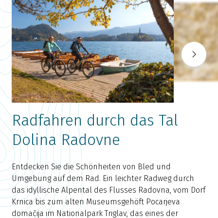
Radfahren durch das Tal
Dolina Radovne
N
Entdecken Sie die Schönheiten von Bled und
b
Umgebung auf dem Rad. Ein leichter Radweg durch
l
das idyllische Alpental des Flusses Radovna, vom Dorf
P
Krnica bis zum alten Museumsgehöft Pocarjeva
Z
domačija im Nationalpark Triglav, das eines der
F