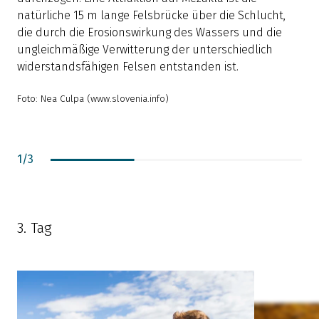
u
natürliche 15 m lange Felsbrücke über die Schlucht,
f
die durch die Erosionswirkung des Wassers und die
p
ungleichmäßige Verwitterung der unterschiedlich
widerstandsfähigen Felsen entstanden ist.
Foto: Nea Culpa (www.slovenia.info)
1
/
3
3. Tag