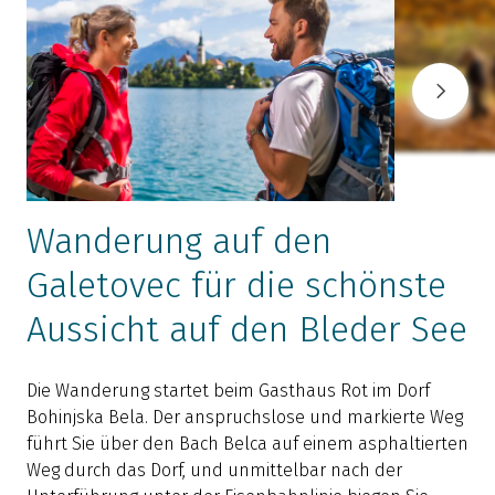
Wanderung auf den
Galetovec für die schönste
Aussicht auf den Bleder See
E
a
Die Wanderung startet beim Gasthaus Rot im Dorf
v
Bohinjska Bela. Der anspruchslose und markierte Weg
führt Sie über den Bach Belca auf einem asphaltierten
b
Weg durch das Dorf, und unmittelbar nach der
M