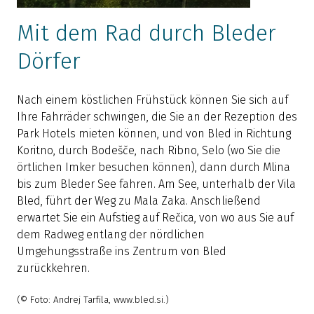
Mit dem Rad durch Bleder
Dörfer
Nach einem köstlichen Frühstück können Sie sich auf
Ihre Fahrräder schwingen, die Sie an der Rezeption des
N
Park Hotels mieten können, und von Bled in Richtung
e
Koritno, durch Bodešče, nach Ribno, Selo (wo Sie die
G
örtlichen Imker besuchen können), dann durch Mlina
B
bis zum Bleder See fahren. Am See, unterhalb der Vila
k
Bled, führt der Weg zu Mala Zaka. Anschließend
d
erwartet Sie ein Aufstieg auf Rečica, von wo aus Sie auf
s
dem Radweg entlang der nördlichen
2
Umgehungsstraße ins Zentrum von Bled
f
zurückkehren.
E
K
(© Foto: Andrej Tarfila, www.bled.si.)
I