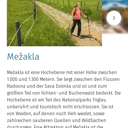
Mežakla
Mežakla ist eine Hochebene mit einer Höhe zwischen
1.000 und 1.300 Metern. Sie liegt zwischen den Flüssen
Radovna und der Sava Dolinka und ist und zum
A
größten Teil von Fichten- und Buchenwald bedeckt. Die
d
Hochebene ist ein Teil des Nationalparks Triglav,
v
unberührt und touristisch nicht erschlossen. Sie ist
B
von Weiden, auf denen noch Vieh weidet, sowie
D
zahlreichen sauberen Quellen und Wildbächen
S
durchzogen. Eine Attraktion auf Mežakla ist die