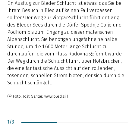
Ein Ausflug zur Bleder Schlucht ist etwas, das Sie bei
N
Ihrem Besuch in Bled auf keinen Fall verpassen
P
sollten! Der Weg zur Vintgar-Schlucht führt entlang
Ü
des Bleder Sees durch die Dörfer Spodnje Gorje und
v
Podhom bis zum Eingang zu dieser malerischen
Alpenschlucht. Sie benötigen ungefähr eine halbe
p
Stunde, um die 1.600 Meter lange Schlucht zu
d
durchlaufen, die vom Fluss Radovna geformt wurde.
Der Weg durch die Schlucht führt über Holzbrücken,
die eine fantastische Aussicht auf den rollenden,
tosenden, schnellen Strom bieten, der sich durch die
Schlucht schlängelt.
(© Foto: Jošt Gantar, www.bled.si.)
1
/
3