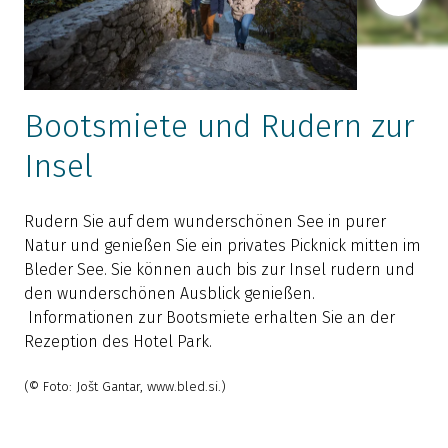
Bootsmiete und Rudern zur
Insel
F
I
Rudern Sie auf dem wunderschönen See in purer
u
Natur und genießen Sie ein privates Picknick mitten im
e
Bleder See. Sie können auch bis zur Insel rudern und
k
den wunderschönen Ausblick genießen.
L
Informationen zur Bootsmiete erhalten Sie an der
h
Rezeption des Hotel Park.
G
(© Foto: Jošt Gantar, www.bled.si.)
I