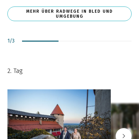
MEHR ÜBER RADWEGE IN BLED UND
a
UMGEBUNG
S
1
/
3
2. Tag