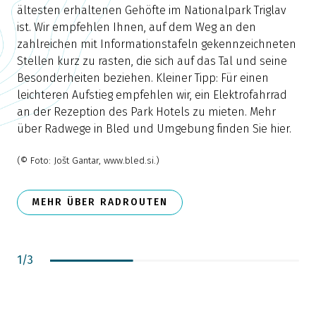
ältesten erhaltenen Gehöfte im Nationalpark Triglav
F
ist. Wir empfehlen Ihnen, auf dem Weg an den
s
zahlreichen mit Informationstafeln gekennzeichneten
Z
Stellen kurz zu rasten, die sich auf das Tal und seine
Besonderheiten beziehen. Kleiner Tipp: Für einen
F
leichteren Aufstieg empfehlen wir, ein Elektrofahrrad
u
an der Rezeption des Park Hotels zu mieten. Mehr
h
über Radwege in Bled und Umgebung finden Sie hier.
a
S
(© Foto: Jošt Gantar, www.bled.si.)
MEHR ÜBER RADROUTEN
1
/
3