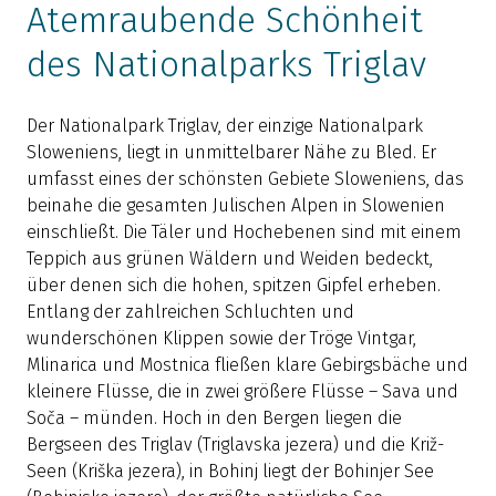
Atemraubende Schönheit
des Nationalparks Triglav
Der Nationalpark Triglav, der einzige Nationalpark
D
Sloweniens, liegt in unmittelbarer Nähe zu Bled. Er
k
umfasst eines der schönsten Gebiete Sloweniens, das
w
beinahe die gesamten Julischen Alpen in Slowenien
t
einschließt. Die Täler und Hochebenen sind mit einem
S
Teppich aus grünen Wäldern und Weiden bedeckt,
D
über denen sich die hohen, spitzen Gipfel erheben.
T
Entlang der zahlreichen Schluchten und
w
wunderschönen Klippen sowie der Tröge Vintgar,
t
Mlinarica und Mostnica fließen klare Gebirgsbäche und
(
kleinere Flüsse, die in zwei größere Flüsse – Sava und
Soča – münden. Hoch in den Bergen liegen die
Bergseen des Triglav (Triglavska jezera) und die Križ-
Seen (Kriška jezera), in Bohinj liegt der Bohinjer See