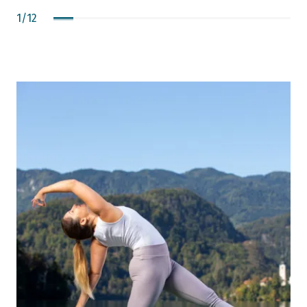
1
/
12