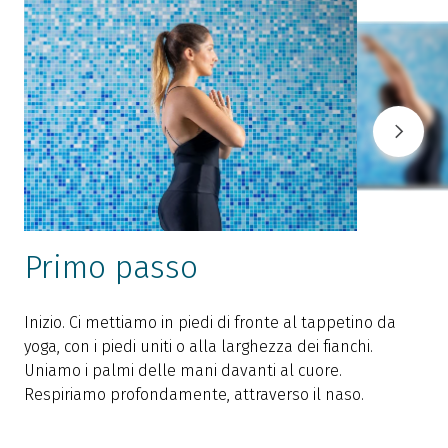
Primo passo
Inizio. Ci mettiamo in piedi di fronte al tappetino da
I
yoga, con i piedi uniti o alla larghezza dei fianchi.
s
Uniamo i palmi delle mani davanti al cuore.
a
Respiriamo profondamente, attraverso il naso.