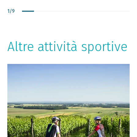
m
1
/
9
l
c
t
d
c
Altre attività sportive
m
t