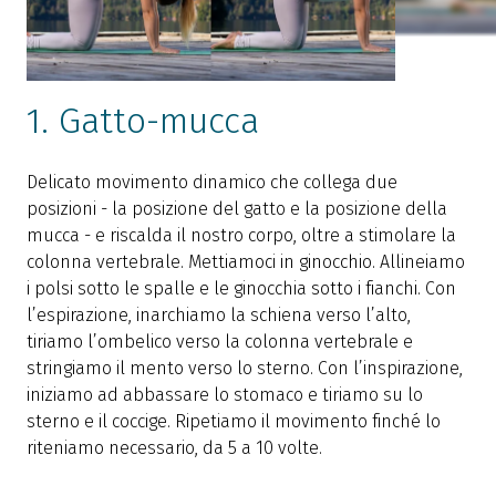
1. Gatto-mucca
Delicato movimento dinamico che collega due
posizioni - la posizione del gatto e la posizione della
mucca - e riscalda il nostro corpo, oltre a stimolare la
colonna vertebrale. Mettiamoci in ginocchio. Allineiamo
C
i polsi sotto le spalle e le ginocchia sotto i fianchi. Con
p
l’espirazione, inarchiamo la schiena verso l’alto,
p
tiriamo l’ombelico verso la colonna vertebrale e
s
stringiamo il mento verso lo sterno. Con l’inspirazione,
d
iniziamo ad abbassare lo stomaco e tiriamo su lo
e
sterno e il coccige. Ripetiamo il movimento finché lo
v
riteniamo necessario, da 5 a 10 volte.
l
p