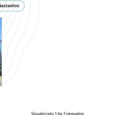
Nastanitve
Visualizzato 1
da 1 immagini