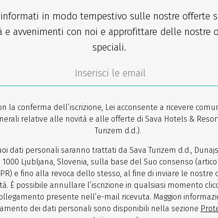
 informati in modo tempestivo sulle nostre offerte sp
à e avvenimenti con noi e approfittare delle nostre o
speciali.
on la conferma dell’iscrizione, Lei acconsente a ricevere comun
nerali relative alle novità e alle offerte di Sava Hotels & Resor
Turizem d.d.).
uoi dati personali saranno trattati da Sava Turizem d.d., Dunaj
, 1000 Ljubljana, Slovenia, sulla base del Suo consenso (articol
PR) e fino alla revoca dello stesso, al fine di inviare le nostre 
tà. È possibile annullare l’iscrizione in qualsiasi momento cli
ollegamento presente nell’e-mail ricevuta. Maggiori informazi
tamento dei dati personali sono disponibili nella sezione
Prot