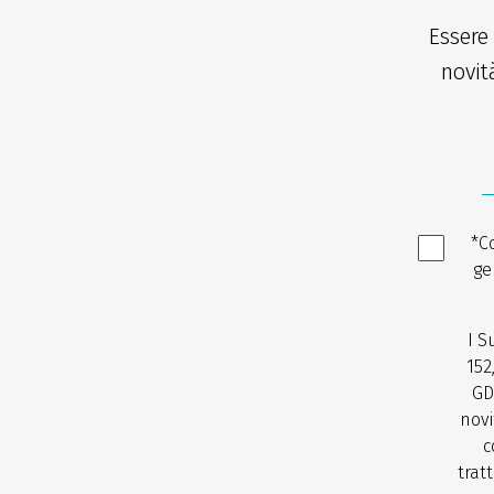
Essere
novit
*C
ge
I S
152
GD
novi
c
trat