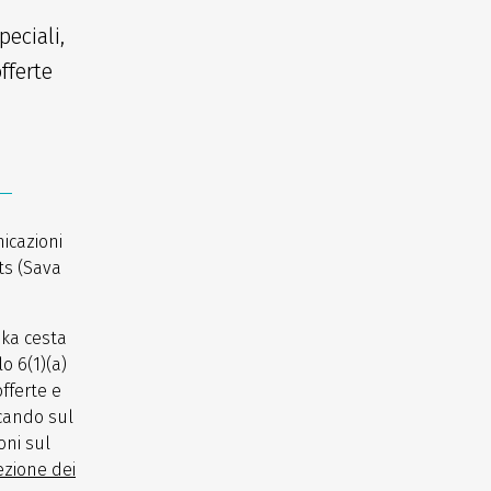
eciali,
fferte
icazioni
ts (Sava
ska cesta
o 6(1)(a)
offerte e
ccando sul
oni sul
ezione dei