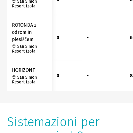
San Simon
Resort Izola
ROTONDA z
odrom in
0
•
6
plesiščem
San Simon
Resort Izola
HORIZONT
0
•
8
San Simon
Resort Izola
Sistemazioni per