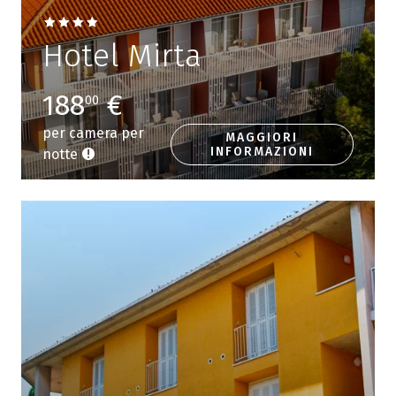
Hotel Mirta
188
€
00
per camera per
MAGGIORI
INFORMAZIONI
notte