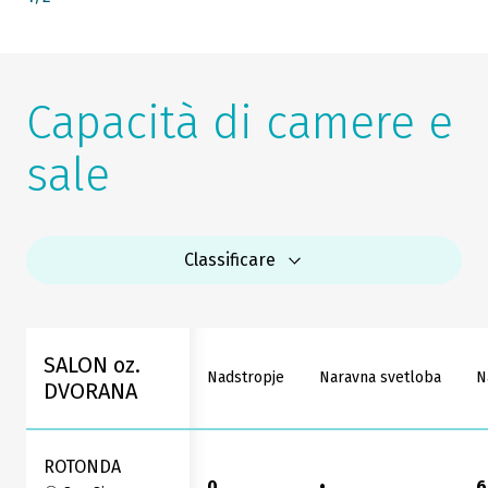
Capacità di camere e
sale
Classificare
SALON oz.
Nadstropje
Naravna svetloba
N
DVORANA
ROTONDA
0
•
6