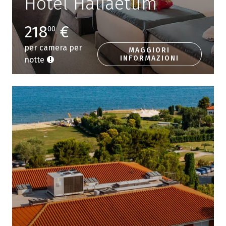
Hotel Haliaetum
218
€
00
per camera per
MAGGIORI
INFORMAZIONI
notte