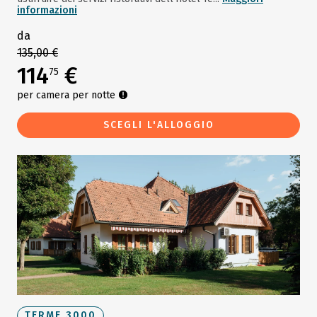
informazioni
da
135,00 €
114
€
75
per camera per notte
SCEGLI L'ALLOGGIO
TERME 3000