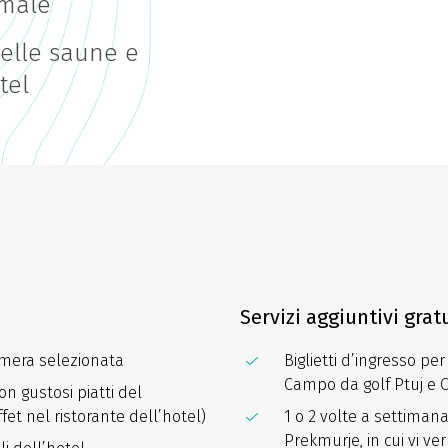
rmale
elle saune e
tel
Servizi aggiuntivi gratu
amera selezionata
Biglietti d’ingresso pe
Campo da golf Ptuj e 
n gustosi piatti del
et nel ristorante dell’hotel)
1 o 2 volte a settiman
Prekmurje, in cui vi ve