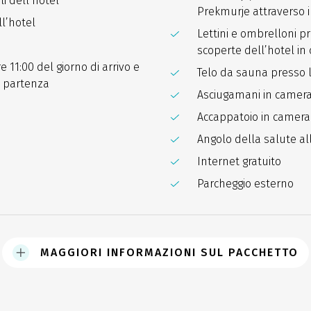
li dell’hotel
Prekmurje attraverso i p
l’hotel
Lettini e ombrelloni pr
scoperte dell’hotel in c
re 11:00 del giorno di arrivo e
Telo da sauna presso la
la partenza
Asciugamani in camer
Accappatoio in camera 
Angolo della salute al
Internet gratuito
Parcheggio esterno
MAGGIORI INFORMAZIONI SUL PACCHETTO