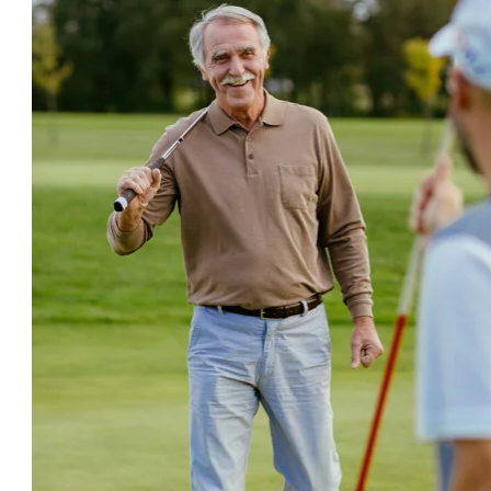
Campo da golf Ptuj
C
Il Campo da golf Ptuj si estende sui prati proprio
A 
accanto alle Terme Ptuj e offre un’incantevole vista
am
sul Castello di Ptuj. Il campo è uno dei campi da golf
18
più belli e curati della Slovenia. È ornato da due
de
grandi laghi e canali con acqua cristallina. Il parco ha
pi
una conformazione prevalentemente pianeggiante,
10
organizzato come un parco naturale. A ogni passo vi
im
offre tanta ombra per un gioco confortevole anche
du
nelle calde giornate estive.
CAMPO DA GOLF PTUJ