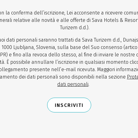
on la conferma dell’iscrizione, Lei acconsente a ricevere comun
nerali relative alle novità e alle offerte di Sava Hotels & Resor
Turizem d.d.).
uoi dati personali saranno trattati da Sava Turizem d.d., Dunaj
, 1000 Ljubljana, Slovenia, sulla base del Suo consenso (articol
PR) e fino alla revoca dello stesso, al fine di inviare le nostre 
tà. È possibile annullare l’iscrizione in qualsiasi momento cli
ollegamento presente nell’e-mail ricevuta. Maggiori informazi
tamento dei dati personali sono disponibili nella sezione
Prot
dati personali
.
INSCRIVITI