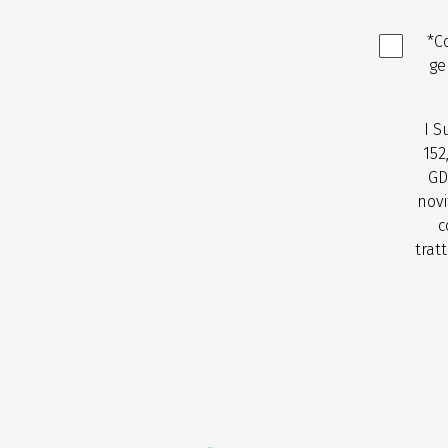
*C
ge
I S
152
GD
novi
c
trat