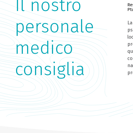
Il nostro
Re
Ptu
personale
La
ps
lo
medico
pr
qu
co
consiglia
na
pr