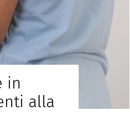
 in
nti alla