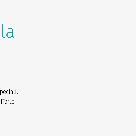
lla
eciali,
fferte