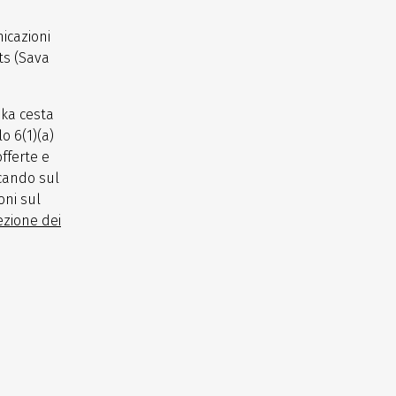
icazioni
ts (Sava
ska cesta
o 6(1)(a)
offerte e
ccando sul
oni sul
ezione dei