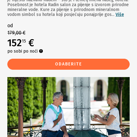
Posebnost je hotela Radin salon za pijenje s izvorom prirodne
mineralne vode. Kure za pijenje s prirodnom mineralnom
vodom simbol su hotela koji posjećuju ponajprije gos...
Više
od
179,00 €
152
€
15
po sobi po noći
ODABERITE