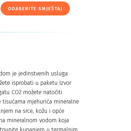
ODABERITE SMJEŠTAJ
i dom je jedinstvenih usluga
ete isprobati u paketu Izvor
gatu CO2 možete natočiti
 se tisućama mjehurića mineralne
njem na srce, kožu i opće
jama mineralnom vodom koja
potpunite kupanjem u termalnim