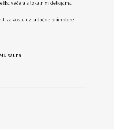
eška večera s lokalnim delicijama
sti za goste uz srdačne animatore
jetu sauna