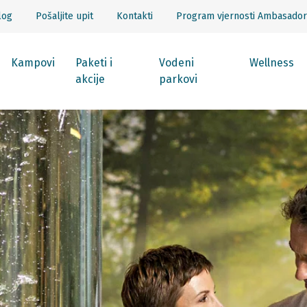
log
Pošaljite upit
Kontakti
Program vjernosti Ambasador
Kampovi
Paketi i
Vodeni
Wellness
akcije
parkovi