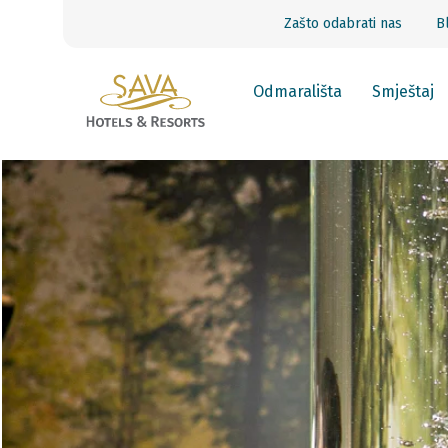
Zašto odabrati nas
B
Odmarališta
Smještaj