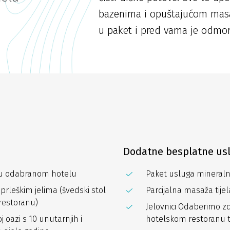
bazenima i opuštajućom masa
u paket i pred vama je odmor
Dodatne besplatne us
 u odabranom hotelu
Paket usluga mineralno
rleškim jelima (švedski stol
Parcijalna masaža tijel
restoranu)
Jelovnici Odaberimo zdr
oazi s 10 unutarnjih i
hotelskom restoranu t