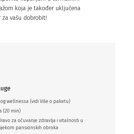
žom koja je također uključena
 za vašu dobrobit!
luge
g wellnessa (vidi Više o paketu)
a (20 min)
avo za očuvanje zdravlja i vitalnosti u
ijekom pansionskih obroka