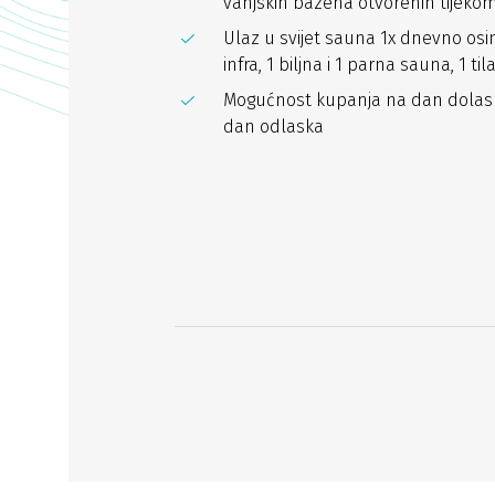
vanjskih bazena otvorenih tijekom
Ulaz u svijet sauna 1x dnevno osi
infra, 1 biljna i 1 parna sauna, 1 ti
Mogućnost kupanja na dan dolaska 
dan odlaska