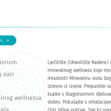
ci
sionom
Lječilište Zdravilišče Radenc
mineralnog wellness koje mož
 oazi
mladosti! Mineralnu vodu bo
izravno iz izvora. Prepustite
kupke s blagotvornim djelova
alnog wellnessa
dobro. Pokušajte s inhalaci
jela
čisti dišne putove. Sve to u