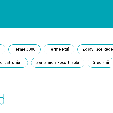
Terme 3000
Terme Ptuj
Zdravilišče Rade
ort Strunjan
San Simon Resort Izola
Središnji
d