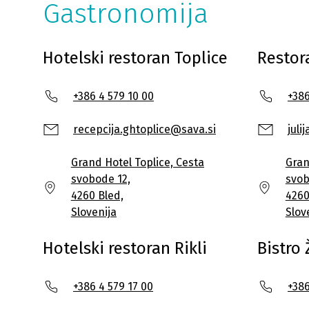
Gastronomija
Hotelski restoran Toplice
Restor
+386 4 579 10 00
+386
recepcija.ghtoplice@sava.si
jul
Grand Hotel Toplice, Cesta
Gran
svobode 12,
svob
4260 Bled,
4260
Slovenija
Slov
Hotelski restoran Rikli
Bistro 
+386 4 579 17 00
+386