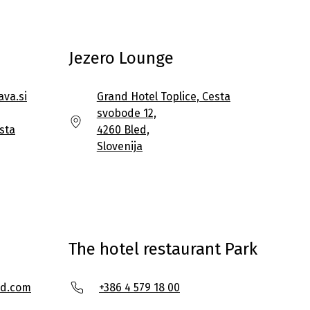
Jezero Lounge
ava.si
Grand Hotel Toplice, Cesta
svobode 12,
sta
4260 Bled,
Slovenija
The hotel restaurant Park
ed.com
+386 4 579 18 00