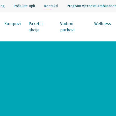
log
Pošaljite upit
Kontakti
Program vjernosti Ambasador
Kampovi
Paketi i
Vodeni
Wellness
akcije
parkovi