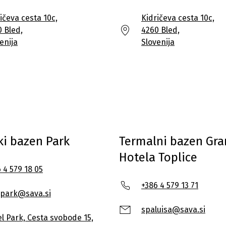
ičeva cesta 10c,
Kidričeva cesta 10c,
 Bled,
4260 Bled,
enija
Slovenija
ki bazen Park
Termalni bazen Gr
Hotela Toplice
 4 579 18 05
+386 4 579 13 71
.park@sava.si
spaluisa@sava.si
l Park, Cesta svobode 15,