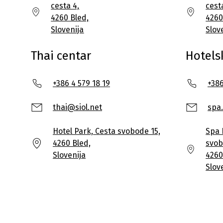
cesta 4,
cest
4260 Bled,
4260
Slovenija
Slov
Thai centar
Hotels
+386 4 579 18 19
+386
thai@siol.net
spa
Hotel Park, Cesta svobode 15,
Spa 
4260 Bled,
svob
Slovenija
4260
Slov