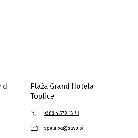
and
Plaža Grand Hotela
Toplice
+386 4 579 13 71
spaluisa@sava.si