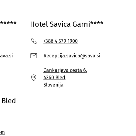
*****
Hotel Savica Garni****
+386 4 579 1900
ava.si
Recepcija.savica@sava.si
Cankarjeva cesta 6,
4260 Bled,
Slovenija
 Bled
om