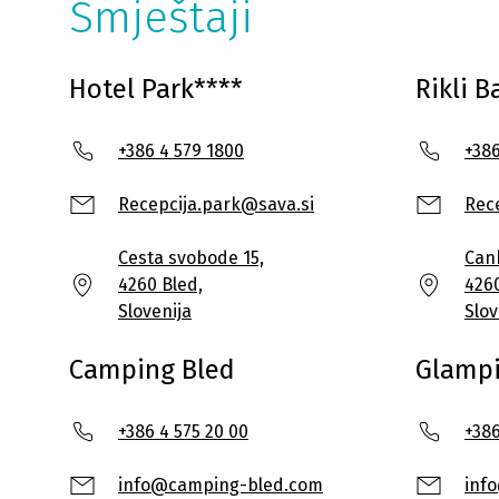
Smještaji
Hotel Park****
Rikli 
+386 4 579 1800
+386
Recepcija.park@sava.si
Rece
Cesta svobode 15,
Cank
4260 Bled,
4260
Slovenija
Slov
Camping Bled
Glampi
+386 4 575 20 00
+386
info@camping-bled.com
inf