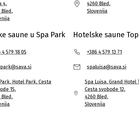
a 4,
4260 Bled,
 Bled,
Slovenija
enija
ke saune u Spa Park
Hotelske saune Top
 4 579 18 05
+386 4 579 13 71
.park@sava.si
spaluisa@sava.si
Park, Hotel Park, Cesta
Spa Luisa, Grand Hotel T
ode 15,
Cesta svobode 12,
 Bled,
4260 Bled,
enija
Slovenija