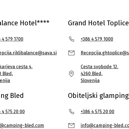
Balance Hotel****
Grand Hotel Toplice
 4 579 1700
+386 4 579 1000
pcija.riklibalance@sava.si
Recepcija.ghtoplice@s
arjeva cesta 4,
Cesta svobode 12,
 Bled,
4260 Bled,
enija
Slovenija
ng Bled
Obiteljski glamping
 4 575 20 00
+386 4 575 20 00
o@camping-bled.com
info@camping-bled.c