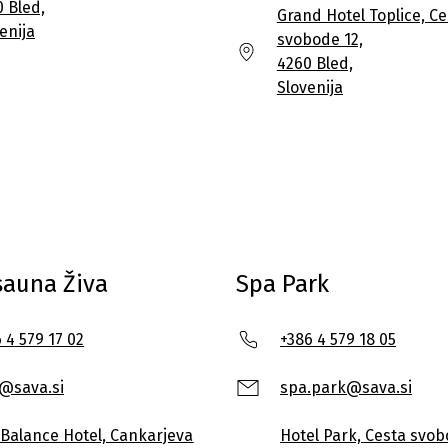
 Bled,
Grand Hotel Toplice, Ce
enija
svobode 12,
4260 Bled,
Slovenija
 sauna Živa
Spa Park
 4 579 17 02
+386 4 579 18 05
a@sava.si
spa.park@sava.si
i Balance Hotel, Cankarjeva
Hotel Park, Cesta svob