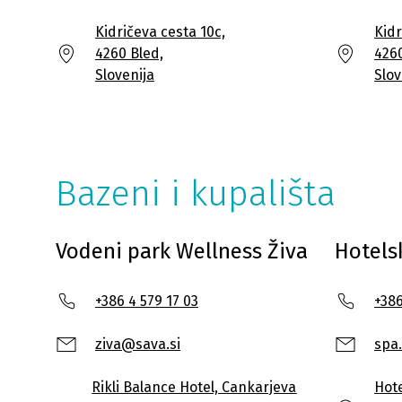
Kidričeva cesta 10c,
Kidr
4260 Bled,
4260
Slovenija
Slov
Bazeni i kupališta
Vodeni park Wellness Živa
Hotels
+386 4 579 17 03
+386
ziva@sava.si
spa
Rikli Balance Hotel, Cankarjeva
Hote