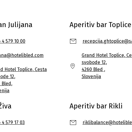
an Julijana
Aperitiv bar Toplice
 4 579 10 00
recepcija.ghtoplice@s
ijana@hotelibled.com
Grand Hotel Toplice, Ce
svobode 12,
d Hotel Toplice, Cesta
4260 Bled ,
ode 12,
Slovenija
 Bled,
enija
Živa
Aperitiv bar Rikli
 4 579 17 03
riklibalance@hotelibl