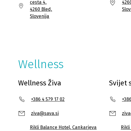
cesta 4,
4260
4260 Bled,
Slov
Slovenija
Wellness
Wellness Živa
Svijet
+386 4 579 17 02
+386
ziva@sava.si
ziv
Rikli Balance Hotel, Cankarjeva
Rikl