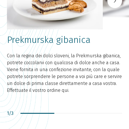
Prekmurska gibanica
Con la regina dei dolci sloveni, la Prekmurska gibanica,
potrete coccolarvi con qualcosa di dolce anche a casa.
Viene fornita in una confezione invitante, con la quale
potrete sorprendere le persone a voi più care e servire
O
un dolce di prima classe direttamente a casa vostra.
p
Effettuate il vostro ordine qui.
d
c
S
1
/
3
M