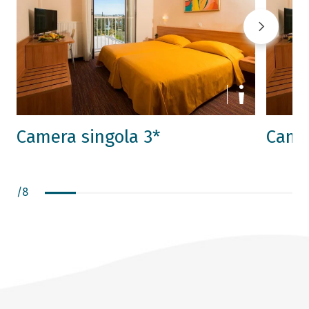
Camera singola 3*
Came
/
8