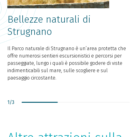
Bellezze naturali di
Strugnano
Il Parco naturale di Strugnano è un’area protetta che
S
offre numerosi sentieri escursionistici e percorsi per
a
passeggiate, lungo i quali è possibile godere di viste
s
indimenticabili sul mare, sulle scogliere e sul
b
paesaggio circostante.
c
d
i
p
1
/
3