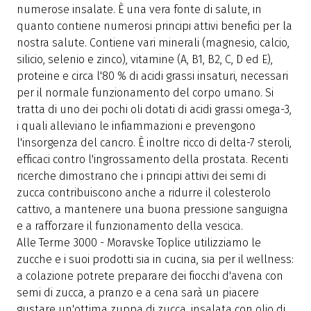
numerose insalate. È una vera fonte di salute, in
g
quanto contiene numerosi principi attivi benefici per la
G
nostra salute. Contiene vari minerali (magnesio, calcio,
c
silicio, selenio e zinco), vitamine (A, B1, B2, C, D ed E),
z
proteine e circa l'80 % di acidi grassi insaturi, necessari
b
per il normale funzionamento del corpo umano. Si
v
tratta di uno dei pochi oli dotati di acidi grassi omega-3,
o
i quali alleviano le infiammazioni e prevengono
u
l'insorgenza del cancro. È inoltre ricco di delta-7 steroli,
l
efficaci contro l'ingrossamento della prostata. Recenti
i
ricerche dimostrano che i principi attivi dei semi di
d
zucca contribuiscono anche a ridurre il colesterolo
s
cattivo, a mantenere una buona pressione sanguigna
u
e a rafforzare il funzionamento della vescica.
i
Alle Terme 3000 - Moravske Toplice utilizziamo le
zucche e i suoi prodotti sia in cucina, sia per il wellness:
a colazione potrete preparare dei fiocchi d'avena con
semi di zucca, a pranzo e a cena sarà un piacere
gustare un'ottima zuppa di zucca, insalata con olio di