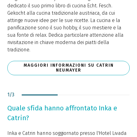
dedicato il suo primo libro di cucina Echt. Fesch.
e
Gekocht alla cucina tradizionale austriaca, da cui
d
attinge nuove idee per le sue ricette. La cucina e la
s
panificazione sono il suo hobby, il suo mestiere e la
l
sua fonte di relax. Dedica particolare attenzione alla
r
rivisitazione in chiave moderna dei piatti della
c
tradizione.
e
MAGGIORI INFORMAZIONI SU CATRIN
NEUMAYER
1
/
3
Quale sfida hanno affrontato Inka e
Catrin?
Inka e Catrin hanno soggiornato presso l'Hotel Livada