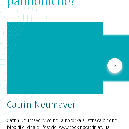
pannoniche?
Catrin Neumayer
Catrin Neumayer vive nella Koroška austriaca e tiene il
I
blog di cucina e lifestyle www.cookingcatrin.at. Ha
i