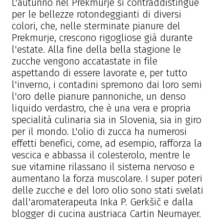
L'autunno nel Prekmurje si contraddistingue
per le bellezze rotondeggianti di diversi
colori, che, nelle sterminate pianure del
Prekmurje, crescono rigogliose già durante
l'estate. Alla fine della bella stagione le
zucche vengono accatastate in file
aspettando di essere lavorate e, per tutto
l'inverno, i contadini spremono dai loro semi
l'oro delle pianure pannoniche, un denso
liquido verdastro, che è una vera e propria
specialità culinaria sia in Slovenia, sia in giro
per il mondo. L'olio di zucca ha numerosi
effetti benefici, come, ad esempio, rafforza la
vescica e abbassa il colesterolo, mentre le
sue vitamine rilassano il sistema nervoso e
aumentano la forza muscolare. I super poteri
delle zucche e del loro olio sono stati svelati
dall'aromaterapeuta Inka P. Gerkšič e dalla
blogger di cucina austriaca Cartin Neumayer.