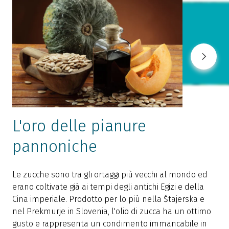
L'oro delle pianure
pannoniche
L
i
Le zucche sono tra gli ortaggi più vecchi al mondo ed
l
erano coltivate già ai tempi degli antichi Egizi e della
d
Cina imperiale. Prodotto per lo più nella Štajerska e
p
nel Prekmurje in Slovenia, l'olio di zucca ha un ottimo
m
gusto e rappresenta un condimento immancabile in
i