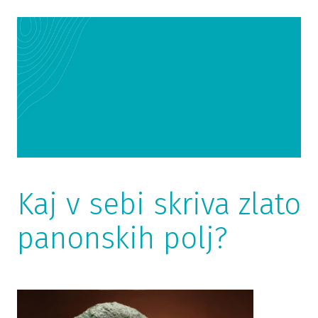
Kaj v sebi skriva zlato
panonskih polj?