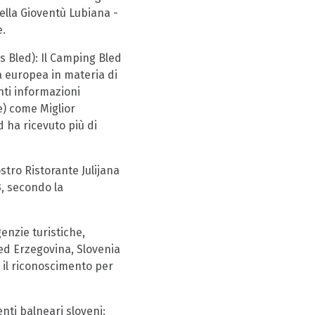
della Gioventù Lubiana -
e.
s Bled): Il Camping Bled
a europea in materia di
nti informazioni
re) come Miglior
 ha ricevuto più di
stro Ristorante Julijana
3, secondo la
enzie turistiche,
 ed Erzegovina, Slovenia
e il riconoscimento per
nti balneari sloveni: