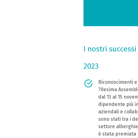
I nostri success
2023
Riconoscimenti e 
70esima Assemblea
dal 13 al 15 nove
dipendente più im
aziendali e collab
sono stati tra i d
settore alberghier
è stata premiata 