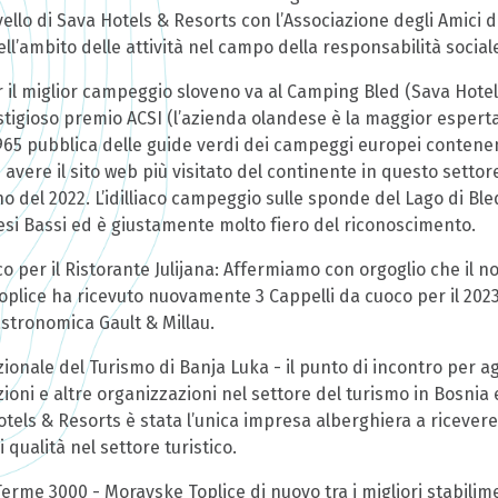
ello di Sava Hotels & Resorts con l’Associazione degli Amici 
ll’ambito delle attività nel campo della responsabilità social
r il miglior campeggio sloveno va al Camping Bled (Sava Hotel
estigioso premio ACSI (l’azienda olandese è la maggior espert
965 pubblica delle guide verdi dei campeggi europei contene
 avere il sito web più visitato del continente in questo setto
 del 2022. L’idilliaco campeggio sulle sponde del Lago di Bled
aesi Bassi ed è giustamente molto fiero del riconoscimento.
o per il Ristorante Julijana: Affermiamo con orgoglio che il no
oplice ha ricevuto nuovamente 3 Cappelli da cuoco per il 202
astronomica Gault & Millau.
zionale del Turismo di Banja Luka - il punto di incontro per ag
azioni e altre organizzazioni nel settore del turismo in Bosnia
otels & Resorts è stata l’unica impresa alberghiera a ricever
qualità nel settore turistico.
erme 3000 - Moravske Toplice di nuovo tra i migliori stabilime