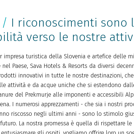
 /
I riconoscimenti sono 
lità verso le nostre attiv
 impresa turistica della Slovenia e artefice delle mi
e nel Paese, Sava Hotels & Resorts da diversi decenn
rodotti innovativi in tutte le nostre destinazioni, 
lle attività e da acque uniche che si estendono dalle
nure del Prekmurje alle imponenti e accessibili Alpi 
ena. I numerosi apprezzamenti - che sia i nostri prodo
no riscosso negli ultimi anni - sono lo stimolo gi
 futuro. La nostra promessa è quella di rispettare le
a entusiasmare gli ospiti, vogliamo offrire loro un s