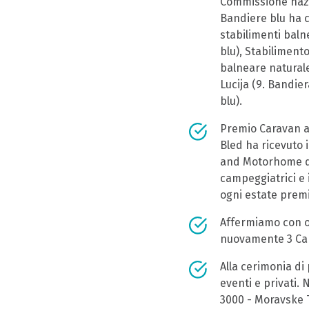
Commissione nazi
Bandiere blu ha c
stabilimenti baln
blu), Stabiliment
balneare naturale
Lucija (9. Bandie
blu).
Premio Caravan a
Bled ha ricevuto 
and Motorhome de
campeggiatrici e i
ogni estate premi
Affermiamo con or
nuovamente 3 Capp
Alla cerimonia di
eventi e privati. 
3000 - Moravske To