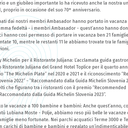
io e un giubileo importante lo ha ricevuto anche la nostra uni
d, proprio in occasione del suo 70° anniversario.
onati dai nostri membri Ambasador hanno portato in vacanza 
amma fedeltà - i membri Ambasador - quest’anno hanno do
 ci hanno così permesso di portare in vacanza ben 21 famiglie
ate 10, mentre le restanti 11 le abbiamo trovate tra le fami
ioni.
ichelin per il Ristorante Julijana: L’acclamata guida gastr
o Ristorante Julijana del Grand Hotel Toplice per il quarto an
io “The Michelin Plate” nel 2020 e 2021 e il riconoscimento
ovenia 2022” - “Raccomandato dalla Guida Michelin Slovenia 
elti che figurano tra i ristoranti con il premio “Recommended
“Raccomandato dalla Guida Michelin Slovenia 2023”.
o le vacanze a 100 bambine e bambini: Anche quest’anno, con
ntù Lubiana Moste - Polje, abbiamo reso più belle le vacanze
famiglie meno fortunate. Nei parchi acquatici Terme 3000 e 
n carichi di bambine e bambini e regalato un’indimenticabile