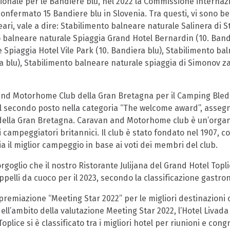
onale per le Bandiere blu, nel 2022 la Commissione interna
onfermato 15 Bandiere blu in Slovenia. Tra questi, vi sono be
eari, vale a dire: Stabilimento balneare naturale Salinera di 
o balneare naturale Spiaggia Grand Hotel Bernardin (10. Band
 Spiaggia Hotel Vile Park (10. Bandiera blu), Stabilimento b
ra blu), Stabilimento balneare naturale spiaggia di Simonov zal
nd Motorhome Club della Gran Bretagna per il Camping Bled
il secondo posto nella categoria “The welcome award”, asseg
lla Gran Bretagna. Caravan and Motorhome club è un’organi
 campeggiatori britannici. Il club è stato fondato nel 1907, co
a il miglior campeggio in base ai voti dei membri del club.
goglio che il nostro Ristorante Julijana del Grand Hotel Topli
elli da cuoco per il 2023, secondo la classificazione gastron
 premiazione “Meeting Star 2022” per le migliori destinazioni 
Nell’ambito della valutazione Meeting Star 2022, l’Hotel Livad
plice si è classificato tra i migliori hotel per riunioni e con