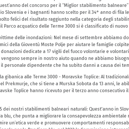
uest’anno del concorso per il “Miglior stabilimento balneare” l
io Slovenia e i bagnanti hanno scelto per il 34° anno di fila l
lto felici del risultato raggiunto nella categoria degli stabil
il Parco acquatico delle Terme 3000 si è classificato di nuovo
 vittime delle inondazioni: Nel mese di settembre abbiamo d
mici della Gioventù Moste Polje per aiutare le famiglie colpite 
donazioni dedicate a 17 vigili del fuoco volontarie e volontari
he vengono sempre in nostro aiuto quando ne abbiamo bisogn
 personale dipendente che ha subito danni a causa dei tempo
a gibanica alle Terme 3000 - Moravske Toplice: Al tradizionale
el Prekmurje, che si tiene a Murska Sobota da 13 anni, le abil
vske Toplice hanno ricevuto per il terzo anno consecutivo i
 dei nostri stabilimenti balneari naturali: Quest'anno in Slove
 blu, che punta a migliorare la consapevolezza ambientale n
inire un’etica verde e promuovere comportamenti responsabil