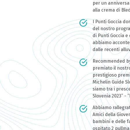
per un anniversar
alla crema di Ble
I Punti Goccia d
del nostro progr
di Punti Goccia e
abbiamo accontent
dalle recenti alluv
Recommended by M
premiato il nostr
prestigioso prem
Michelin Guide Sl
siamo tra i presc
Slovenia 2023” - 
Abbiamo rallegrat
Amici della Giove
bambini e delle 
ospitato 2 pullma