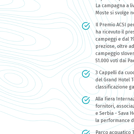
La campagna a liv
Moste si svolge ne
Il Premio ACSI pe
ha ricevuto il pr
campeggi e dal 1
preziose, oltre ad
campeggio sloveno
51.000 voti dai P
3 Cappelli da cuoc
del Grand Hotel T
classificazione g
Alla Fiera Interna
fornitori, associ
e Serbia - Sava H
la performance di 
Parco acquatico T