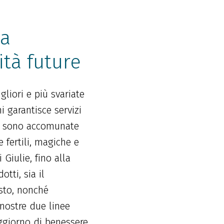
la
ità future
gliori e più svariate
i garantisce servizi
che sono accomunate
 fertili, magiche e
Giulie, fino alla
tti, sia il
usto, nonché
 nostre due linee
oggiorno di benessere