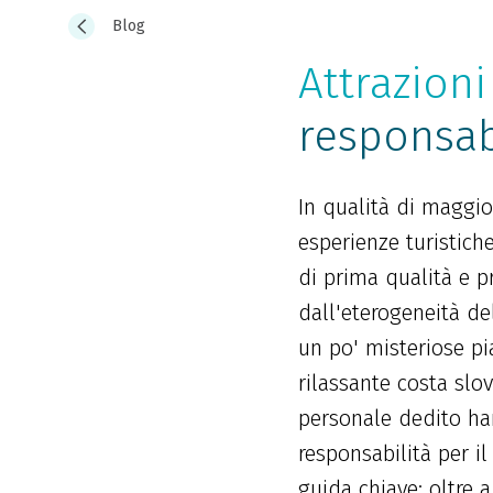
Blog
Attrazioni
responsabi
In qualità di maggior
esperienze turistich
di prima qualità e p
dall'eterogeneità de
un po' misteriose pia
rilassante costa slov
personale dedito han
responsabilità per il
guida chiave: oltre 