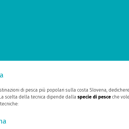
ca
estinazioni di pesca più popolari sulla costa Slovena, dedich
 La scelta della tecnica dipende dalla
specie
di pesce
che vole
 tecniche:
na