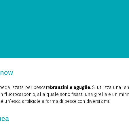
nnow
specializzata per pescare
branzini e aguglie
. Si utilizza una le
in fluorocarbonio, alla quale sono fissati una girella e un mi
 un’esca artificiale a forma di pesce con diversi ami.
uea