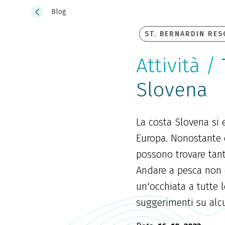
Blog
ST. BERNARDIN RE
Attività /
T
Slovena
La costa Slovena si 
Europa. Nonostante 
possono trovare tant
Andare a pesca non è
un'occhiata a tutte l
suggerimenti su alcu