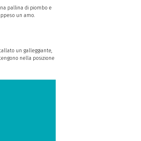
una pallina di piombo e
è appeso un amo.
tallato un galleggiante,
ntengono nella posizione