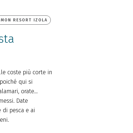
IMON RESORT IZOLA
sta
le coste più corte in
poiché qui si
lamari, orate...
messi. Date
e di pesca e ai
eni.