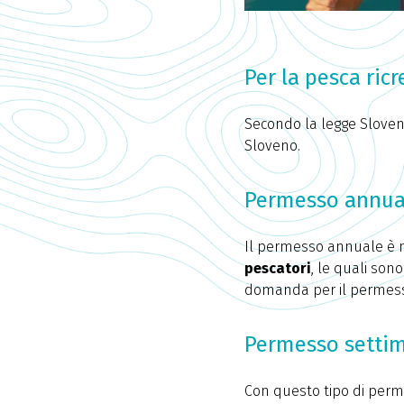
Per la pesca ric
Secondo la legge Sloven
Sloveno.
Permesso annual
Il permesso annuale è n
pescatori
, le quali so
domanda per il permesso
Permesso settima
Con questo tipo di perme