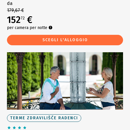
da
179,67 €
152
€
72
per camera per notte
SCEGLI L'ALLOGGIO
TERME ZDRAVILIŠČE RADENCI