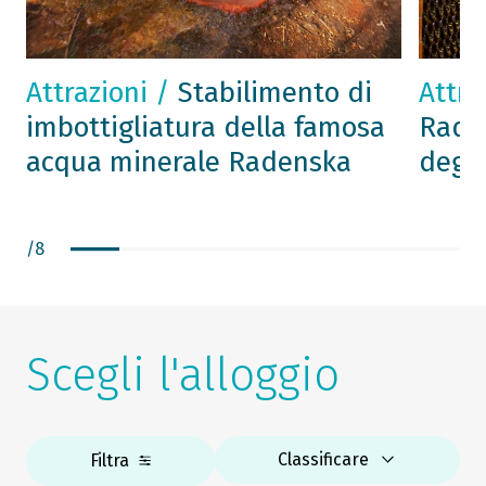
Attrazioni /
Stabilimento di
Attra
imbottigliatura della famosa
Radg
acqua minerale Radenska
degu
/
8
Scegli l'alloggio
Classificare
Filtra