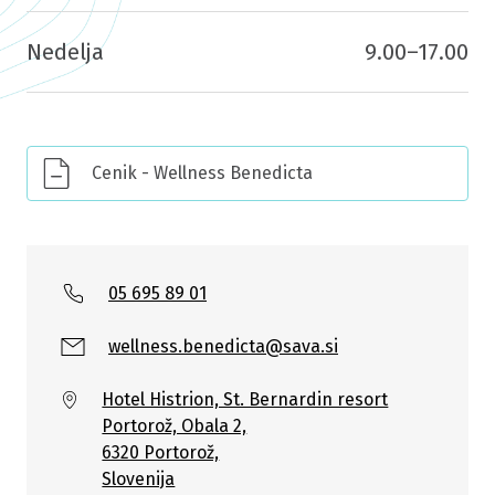
Nedelja
9.00–17.00
Cenik - Wellness Benedicta
05 695 89 01
wellness.benedicta@sava.si
Hotel Histrion, St. Bernardin resort
Portorož, Obala 2,
6320 Portorož,
Slovenija