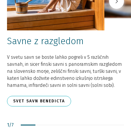
Savne z razgledom
P
V svetu savn se boste lahko pogreli v 5 različnih
e
savnah, in sicer finski savni s panoramskim razgledom
h
na slovensko morje, zeliščni finski savni, turški savni, v
t
kateri lahko doživite edinstveno izkušnjo istrskega
p
hamama, infrardeči savni in solni savni (solni sobi).
o
s
SVET SAVN BENEDICTA
p
1
/
7